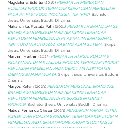
Magdalena, Esterlia
(2018)
PENGARUH MEREK DAN
KUALITAS PRODUK TERHADAP KEPUTUSAN PEMBELIAN
PADA PT. FAST FOOD INDONESIA, Tbk (KFC).
Bachelor
thesis, Universitas Buddhi Dharma.
Mahardhika, Puspita Putri
(2021)
PENGARUH BRAND IMAGE ,
BRAND AWARENESS,DAN ADVERTISING TERHADAP
KEPUTUSAN PEMBELIAN DI PT ASTRA INTERNASIONAL
TBK ‘TOYOTA AUTO 2000’ CABANG ALAM SUTERA.
Skripsi
thesis, Universitas Buddhi Dharma.
Marthin, Marthin
(2023)
PENGARUH HARGA, KUALITAS
PELAYANAN, DAN KUALITAS PRODUK TERHADAP TINGKAT
KEPUASAN PEMBELIAN PADA DEPOT AIR NEW WATER
CABANG BANJAR WIJAYA.
Skripsi thesis, Universitas Buddhi
Dharma.
Maryos, Kelvin
(2023)
PENGARUH PERSONAL BRANDING,
BRAND AWARENESS DAN ADVERTISING TERHADAP
KEPUTUSAN PEMBELIAN DI PT SUKSES INTERNET
PROMOSI.
Bachelor thesis, Universitas Buddhi Dharma.
Matius, Fernando Chesar
(2023)
PENGARUH HARGA, CITRA
MEREK, DAN KUALITAS PRODUK, TERHADAP KEPUTUSAN
PEMBELIAN PADA SMARTPHONE XIAOMI (STUDI KASUS