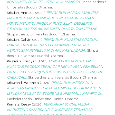
KONSUMEN PADA PT. CITRA JAYA MANDIRI.
Bachelor thesis,
Universitas Buddhi Dharma.
Kristian, Andreas
(2025)
PENGARUH HARGA, KUALITAS
PRODUK, DANCITRAMEREK TERHADAP KEPUASAN
KONSUMENPADAPRODUK PUYO SILKY DESSERTS,
STUDYKASUSPADAKONSUMEN DI KOTA TANGERANG.
Skripsi thesis, Universitas Buddhi Dharma.
Kristian, Dalvin
(2023)
PENGARUH KUALITAS PRODUK,
HARGA, DAN KUALITAS PELAYANAN TERHADAP
KEPUTUSAN PEMBELIAN DI APLIKASI LAZADA.
Skripsi
thesis, Universitas Buddhi Dharma.
Kristiyan, Kristiyan
(2021)
PENGARUH HARGA DAN
KUALITAS PRODUK TERHADAP KEPUTUSAN PEMBELIAN
PADA ERA COVID 19 (STUDI KASUS DI PT. ERJE LONDON
CHEMICAL).
Skripsi thesis, Universitas Buddhi Dharma.
Kriswanti, Marchela
(2020)
PENGARUH MEREK DAN
KUALITAS PRODUK TERHADAP MINAT BELI KONSUMEN
(STUDI KASUS PADA STORE X8 SUPERMALL KARAWACI).
Bachelor thesis, Universitas Buddhi Dharma.
Kumala, Dessy
(2020)
PENGARUH SOCIAL MEDIA
MARKETING DAN BRAND AWARENESS TERHADAP
PENGAMBILAN KEPUTUSAN KONSUMEN UNTUK