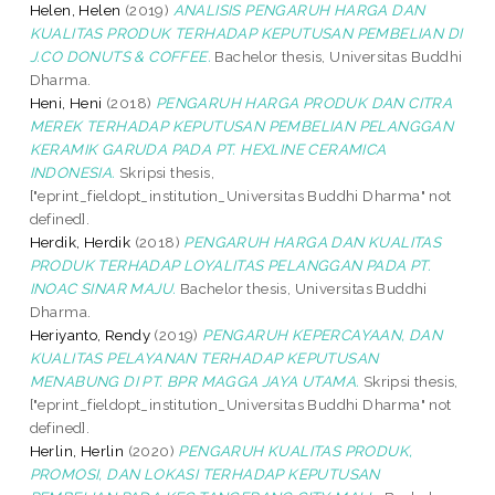
Helen, Helen
(2019)
ANALISIS PENGARUH HARGA DAN
KUALITAS PRODUK TERHADAP KEPUTUSAN PEMBELIAN DI
J.CO DONUTS & COFFEE.
Bachelor thesis, Universitas Buddhi
Dharma.
Heni, Heni
(2018)
PENGARUH HARGA PRODUK DAN CITRA
MEREK TERHADAP KEPUTUSAN PEMBELIAN PELANGGAN
KERAMIK GARUDA PADA PT. HEXLINE CERAMICA
INDONESIA.
Skripsi thesis,
["eprint_fieldopt_institution_Universitas Buddhi Dharma" not
defined].
Herdik, Herdik
(2018)
PENGARUH HARGA DAN KUALITAS
PRODUK TERHADAP LOYALITAS PELANGGAN PADA PT.
INOAC SINAR MAJU.
Bachelor thesis, Universitas Buddhi
Dharma.
Heriyanto, Rendy
(2019)
PENGARUH KEPERCAYAAN, DAN
KUALITAS PELAYANAN TERHADAP KEPUTUSAN
MENABUNG DI PT. BPR MAGGA JAYA UTAMA.
Skripsi thesis,
["eprint_fieldopt_institution_Universitas Buddhi Dharma" not
defined].
Herlin, Herlin
(2020)
PENGARUH KUALITAS PRODUK,
PROMOSI, DAN LOKASI TERHADAP KEPUTUSAN