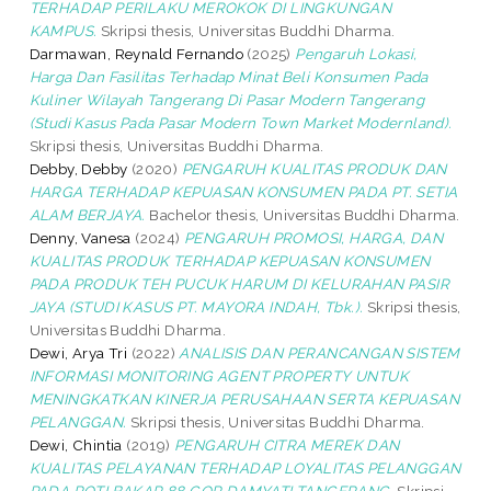
TERHADAP PERILAKU MEROKOK DI LINGKUNGAN
KAMPUS.
Skripsi thesis, Universitas Buddhi Dharma.
Darmawan, Reynald Fernando
(2025)
Pengaruh Lokasi,
Harga Dan Fasilitas Terhadap Minat Beli Konsumen Pada
Kuliner Wilayah Tangerang Di Pasar Modern Tangerang
(Studi Kasus Pada Pasar Modern Town Market Modernland).
Skripsi thesis, Universitas Buddhi Dharma.
Debby, Debby
(2020)
PENGARUH KUALITAS PRODUK DAN
HARGA TERHADAP KEPUASAN KONSUMEN PADA PT. SETIA
ALAM BERJAYA.
Bachelor thesis, Universitas Buddhi Dharma.
Denny, Vanesa
(2024)
PENGARUH PROMOSI, HARGA, DAN
KUALITAS PRODUK TERHADAP KEPUASAN KONSUMEN
PADA PRODUK TEH PUCUK HARUM DI KELURAHAN PASIR
JAYA (STUDI KASUS PT. MAYORA INDAH, Tbk.).
Skripsi thesis,
Universitas Buddhi Dharma.
Dewi, Arya Tri
(2022)
ANALISIS DAN PERANCANGAN SISTEM
INFORMASI MONITORING AGENT PROPERTY UNTUK
MENINGKATKAN KINERJA PERUSAHAAN SERTA KEPUASAN
PELANGGAN.
Skripsi thesis, Universitas Buddhi Dharma.
Dewi, Chintia
(2019)
PENGARUH CITRA MEREK DAN
KUALITAS PELAYANAN TERHADAP LOYALITAS PELANGGAN
PADA ROTI BAKAR 88 GOR DAMYATI TANGERANG.
Skripsi