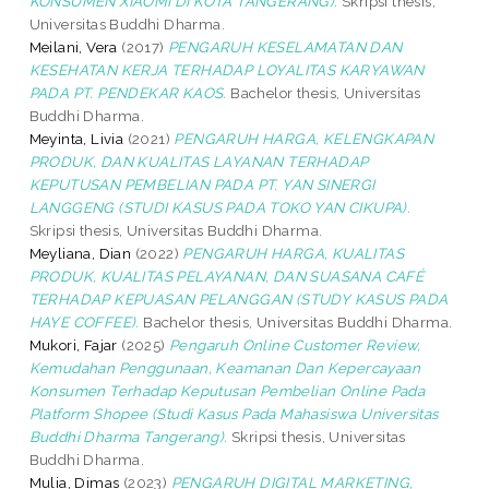
KONSUMEN XIAOMI DI KOTA TANGERANG).
Skripsi thesis,
Universitas Buddhi Dharma.
Meilani, Vera
(2017)
PENGARUH KESELAMATAN DAN
KESEHATAN KERJA TERHADAP LOYALITAS KARYAWAN
PADA PT. PENDEKAR KAOS.
Bachelor thesis, Universitas
Buddhi Dharma.
Meyinta, Livia
(2021)
PENGARUH HARGA, KELENGKAPAN
PRODUK, DAN KUALITAS LAYANAN TERHADAP
KEPUTUSAN PEMBELIAN PADA PT. YAN SINERGI
LANGGENG (STUDI KASUS PADA TOKO YAN CIKUPA).
Skripsi thesis, Universitas Buddhi Dharma.
Meyliana, Dian
(2022)
PENGARUH HARGA, KUALITAS
PRODUK, KUALITAS PELAYANAN, DAN SUASANA CAFÉ
TERHADAP KEPUASAN PELANGGAN (STUDY KASUS PADA
HAYE COFFEE).
Bachelor thesis, Universitas Buddhi Dharma.
Mukori, Fajar
(2025)
Pengaruh Online Customer Review,
Kemudahan Penggunaan, Keamanan Dan Kepercayaan
Konsumen Terhadap Keputusan Pembelian Online Pada
Platform Shopee (Studi Kasus Pada Mahasiswa Universitas
Buddhi Dharma Tangerang).
Skripsi thesis, Universitas
Buddhi Dharma.
Mulia, Dimas
(2023)
PENGARUH DIGITAL MARKETING,