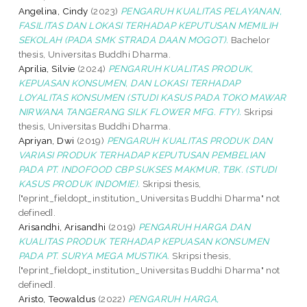
Angelina, Cindy
(2023)
PENGARUH KUALITAS PELAYANAN,
FASILITAS DAN LOKASI TERHADAP KEPUTUSAN MEMILIH
SEKOLAH (PADA SMK STRADA DAAN MOGOT).
Bachelor
thesis, Universitas Buddhi Dharma.
Aprilia, Silvie
(2024)
PENGARUH KUALITAS PRODUK,
KEPUASAN KONSUMEN, DAN LOKASI TERHADAP
LOYALITAS KONSUMEN (STUDI KASUS PADA TOKO MAWAR
NIRWANA TANGERANG SILK FLOWER MFG. FTY).
Skripsi
thesis, Universitas Buddhi Dharma.
Apriyan, Dwi
(2019)
PENGARUH KUALITAS PRODUK DAN
VARIASI PRODUK TERHADAP KEPUTUSAN PEMBELIAN
PADA PT. INDOFOOD CBP SUKSES MAKMUR, TBK. (STUDI
KASUS PRODUK INDOMIE).
Skripsi thesis,
["eprint_fieldopt_institution_Universitas Buddhi Dharma" not
defined].
Arisandhi, Arisandhi
(2019)
PENGARUH HARGA DAN
KUALITAS PRODUK TERHADAP KEPUASAN KONSUMEN
PADA PT. SURYA MEGA MUSTIKA.
Skripsi thesis,
["eprint_fieldopt_institution_Universitas Buddhi Dharma" not
defined].
Aristo, Teowaldus
(2022)
PENGARUH HARGA,