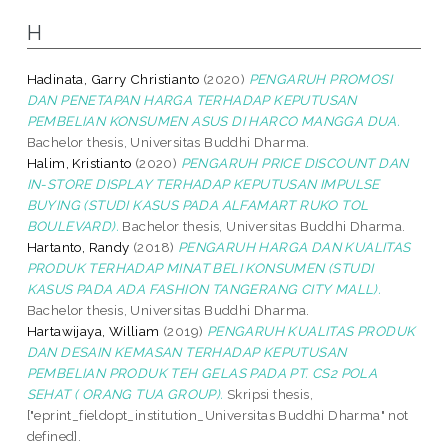
H
Hadinata, Garry Christianto
(2020)
PENGARUH PROMOSI
DAN PENETAPAN HARGA TERHADAP KEPUTUSAN
PEMBELIAN KONSUMEN ASUS DI HARCO MANGGA DUA.
Bachelor thesis, Universitas Buddhi Dharma.
Halim, Kristianto
(2020)
PENGARUH PRICE DISCOUNT DAN
IN-STORE DISPLAY TERHADAP KEPUTUSAN IMPULSE
BUYING (STUDI KASUS PADA ALFAMART RUKO TOL
BOULEVARD).
Bachelor thesis, Universitas Buddhi Dharma.
Hartanto, Randy
(2018)
PENGARUH HARGA DAN KUALITAS
PRODUK TERHADAP MINAT BELI KONSUMEN (STUDI
KASUS PADA ADA FASHION TANGERANG CITY MALL).
Bachelor thesis, Universitas Buddhi Dharma.
Hartawijaya, William
(2019)
PENGARUH KUALITAS PRODUK
DAN DESAIN KEMASAN TERHADAP KEPUTUSAN
PEMBELIAN PRODUK TEH GELAS PADA PT. CS2 POLA
SEHAT ( ORANG TUA GROUP).
Skripsi thesis,
["eprint_fieldopt_institution_Universitas Buddhi Dharma" not
defined].