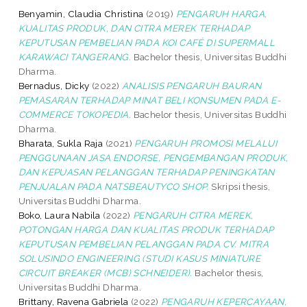
Benyamin, Claudia Christina
(2019)
PENGARUH HARGA,
KUALITAS PRODUK, DAN CITRA MEREK TERHADAP
KEPUTUSAN PEMBELIAN PADA KOI CAFÉ DI SUPERMALL
KARAWACI TANGERANG.
Bachelor thesis, Universitas Buddhi
Dharma.
Bernadus, Dicky
(2022)
ANALISIS PENGARUH BAURAN
PEMASARAN TERHADAP MINAT BELI KONSUMEN PADA E-
COMMERCE TOKOPEDIA.
Bachelor thesis, Universitas Buddhi
Dharma.
Bharata, Sukla Raja
(2021)
PENGARUH PROMOSI MELALUI
PENGGUNAAN JASA ENDORSE, PENGEMBANGAN PRODUK,
DAN KEPUASAN PELANGGAN TERHADAP PENINGKATAN
PENJUALAN PADA NATSBEAUTYCO SHOP.
Skripsi thesis,
Universitas Buddhi Dharma.
Boko, Laura Nabila
(2022)
PENGARUH CITRA MEREK,
POTONGAN HARGA DAN KUALITAS PRODUK TERHADAP
KEPUTUSAN PEMBELIAN PELANGGAN PADA CV. MITRA
SOLUSINDO ENGINEERING (STUDI KASUS MINIATURE
CIRCUIT BREAKER (MCB) SCHNEIDER).
Bachelor thesis,
Universitas Buddhi Dharma.
Brittany, Ravena Gabriela
(2022)
PENGARUH KEPERCAYAAN,