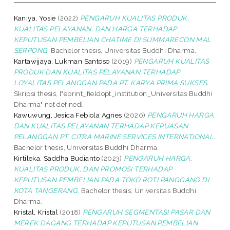
Kaniya, Yosie
(2022)
PENGARUH KUALITAS PRODUK,
KUALITAS PELAYANAN, DAN HARGA TERHADAP
KEPUTUSAN PEMBELIAN CHATIME DI SUMMARECON MAL
SERPONG.
Bachelor thesis, Universitas Buddhi Dharma.
Kartawijaya, Lukman Santoso
(2019)
PENGARUH KUALITAS
PRODUK DAN KUALITAS PELAYANAN TERHADAP
LOYALITAS PELANGGAN PADA PT. KARYA PRIMA SUKSES.
Skripsi thesis, ["eprint_fieldopt_institution_Universitas Buddhi
Dharma" not defined].
Kawuwung, Jesica Febiola Agnes
(2020)
PENGARUH HARGA
DAN KUALITAS PELAYANAN TERHADAP KEPUASAN
PELANGGAN PT. CITRA MARINE SERVICES INTERNATIONAL.
Bachelor thesis, Universitas Buddhi Dharma.
Kirtileka, Saddha Budianto
(2023)
PENGARUH HARGA,
KUALITAS PRODUK, DAN PROMOSI TERHADAP
KEPUTUSAN PEMBELIAN PADA TOKO ROTI PANGGANG DI
KOTA TANGERANG.
Bachelor thesis, Universitas Buddhi
Dharma.
Kristal, Kristal
(2018)
PENGARUH SEGMENTASI PASAR DAN
MEREK DAGANG TERHADAP KEPUTUSAN PEMBELIAN