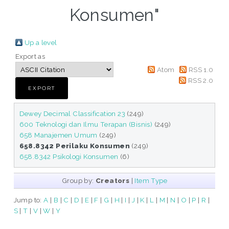
Konsumen"
Up a level
Export as
Atom
RSS 1.0
RSS 2.0
Dewey Decimal Classification 23
(249)
600 Teknologi dan Ilmu Terapan (Bisnis)
(249)
658 Manajemen Umum
(249)
658.8342 Perilaku Konsumen
(249)
658.8342 Psikologi Konsumen
(6)
Group by:
Creators
|
Item Type
Jump to:
A
|
B
|
C
|
D
|
E
|
F
|
G
|
H
|
I
|
J
|
K
|
L
|
M
|
N
|
O
|
P
|
R
|
S
|
T
|
V
|
W
|
Y