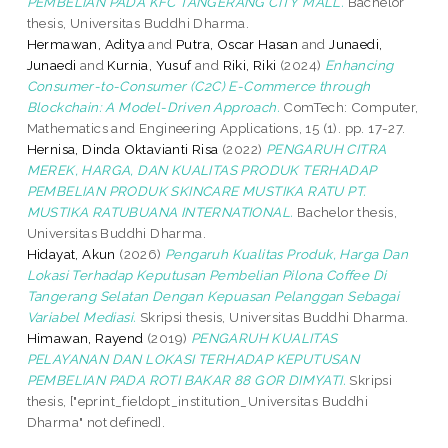
PEMBELIAN PADA KFC TANGERANG CITY MALL.
Bachelor
thesis, Universitas Buddhi Dharma.
Hermawan, Aditya
and
Putra, Oscar Hasan
and
Junaedi,
Junaedi
and
Kurnia, Yusuf
and
Riki, Riki
(2024)
Enhancing
Consumer-to-Consumer (C2C) E-Commerce through
Blockchain: A Model-Driven Approach.
ComTech: Computer,
Mathematics and Engineering Applications, 15 (1). pp. 17-27.
Hernisa, Dinda Oktavianti Risa
(2022)
PENGARUH CITRA
MEREK, HARGA, DAN KUALITAS PRODUK TERHADAP
PEMBELIAN PRODUK SKINCARE MUSTIKA RATU PT.
MUSTIKA RATUBUANA INTERNATIONAL.
Bachelor thesis,
Universitas Buddhi Dharma.
Hidayat, Akun
(2026)
Pengaruh Kualitas Produk, Harga Dan
Lokasi Terhadap Keputusan Pembelian Pilona Coffee Di
Tangerang Selatan Dengan Kepuasan Pelanggan Sebagai
Variabel Mediasi.
Skripsi thesis, Universitas Buddhi Dharma.
Himawan, Rayend
(2019)
PENGARUH KUALITAS
PELAYANAN DAN LOKASI TERHADAP KEPUTUSAN
PEMBELIAN PADA ROTI BAKAR 88 GOR DIMYATI.
Skripsi
thesis, ["eprint_fieldopt_institution_Universitas Buddhi
Dharma" not defined].