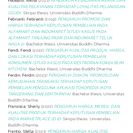
Febeanti, Rikha
(2021)
PENGARUH KESADARAN MEREK DAN
KUALITAS PELAYANAN TERHADAP LOYALITAS PELANGGAN
GOJEK.
Skripsi thesis, Universitas Buddhi Dharma.
Febrianti, Febrianti
(2019)
PENGARUH PROMOSI DAN
HARGA TERHADAP KEPUTUSAN PEMBELIAN PADA
ALFAMART DAN INDOMARET (STUDI KASUS PADA
ALFAMART TANJUNG PASIR DAN INDOMARET TELUK
NAGA 2).
Bachelor thesis, Universitas Buddhi Dharma.
Fendi, Fendi
(2022)
PENGARUH KUALITAS PRODUK, HARGA,
DAN LOKASI TERHADAP KEPUTUSAN PEMBELIAN
KONSUMEN (STUDI KASUS PADA RESTRORAN KOREA BUM
KITCHEN).
Bachelor thesis, Universitas Buddhi Dharma.
Ferdin, Ferdin
(2023)
PENGARUH DISKON, PROMOSI DAN
KEMUDAHAN TRANSAKSI TERHADAP KEPUTUSAN
PEMBELIAN PENGGUNA APLIKASI TOKOPEDIA (KOTA
TANGERANG DAN SEKITARNYA).
Bachelor thesis, Universitas
Buddhi Dharma.
Fransisca, Sherly
(2022)
PENGARUH HARGA, MEREK, DAN
KUALITAS PRODUK TERHADAP KEPUTUSAN PEMBELIAN
PADA MARKETPLACE JD.ID.
Skripsi thesis, Universitas
Buddhi Dharma.
Frantio, Stella
(2021)
PENGARUH HARGA, KUALITAS