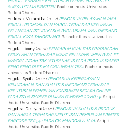
HARGA TERHADAP KEPUTUSAN PEMBELIAN PADA PT.
SURYA UTAMA FIBERTEK.
Bachelor thesis, Universitas
Buddhi Dharma.
Andresta, Violamitha
(2022)
PENGARUH PELAYANAN JASA
BRIDAL, PROMOSI, DAN HARGA TERHADAP KEPUASAN
PELANGGAN (STUDI KASUS PADA USAHA JASA DIBIDANG
BRIDAL KOTA TANGERANG).
Bachelor thesis, Universitas
Buddhi Dharma.
Angela, Lieony
(2020)
PENGARUH KUALITAS PRODUK DAN
PERIKLANAN TERHADAP MINAT BELI KONSUMEN PADA PT.
MAYORA INDAH TBK (STUDI KASUS PADA PRODUK WAFER
BENG BENG DI PT. MAYORA INDAH TBK).
Bachelor thesis,
Universitas Buddhi Dharma.
Angela, Sycilla
(2021)
PENGARUH KEPERCAYAAN,
KEMUDAHAN, DAN KUALITAS INFORMASI TERHADAP
KEPUTUSAN PEMBELIAN KONSUMEN SECARA ONLINE
PADA SITUS SHOPEE DI MASA PANDEMI COVID 19.
Skripsi
thesis, Universitas Buddhi Dharma.
Angelika, Dessyani
(2021)
PENGARUH KUALITAS PRODUK
DAN HARGA TERHADAP KEPUTUSAN PEMBELIAN PRINTER
BARCODE TSC 542 PADA CV. MANGGALA JAYA.
Skripsi
thesis, Universitas Buddhi Dharma.