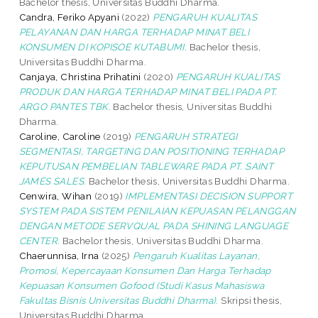
Bachelor thesis, Universitas Buddhi Dharma.
Candra, Feriko Apyani
(2022)
PENGARUH KUALITAS
PELAYANAN DAN HARGA TERHADAP MINAT BELI
KONSUMEN DI KOPISOE KUTABUMI.
Bachelor thesis,
Universitas Buddhi Dharma.
Canjaya, Christina Prihatini
(2020)
PENGARUH KUALITAS
PRODUK DAN HARGA TERHADAP MINAT BELI PADA PT.
ARGO PANTES TBK.
Bachelor thesis, Universitas Buddhi
Dharma.
Caroline, Caroline
(2019)
PENGARUH STRATEGI
SEGMENTASI, TARGETING DAN POSITIONING TERHADAP
KEPUTUSAN PEMBELIAN TABLEWARE PADA PT. SAINT
JAMES SALES.
Bachelor thesis, Universitas Buddhi Dharma.
Cenwira, Wihan
(2019)
IMPLEMENTASI DECISION SUPPORT
SYSTEM PADA SISTEM PENILAIAN KEPUASAN PELANGGAN
DENGAN METODE SERVQUAL PADA SHINING LANGUAGE
CENTER.
Bachelor thesis, Universitas Buddhi Dharma.
Chaerunnisa, Irna
(2025)
Pengaruh Kualitas Layanan,
Promosi, Kepercayaan Konsumen Dan Harga Terhadap
Kepuasan Konsumen Gofood (Studi Kasus Mahasiswa
Fakultas Bisnis Universitas Buddhi Dharma).
Skripsi thesis,
Universitas Buddhi Dharma.