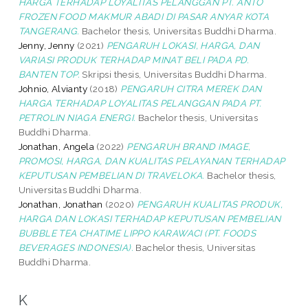
HARGA TERHADAP LOYALITAS PELANGGAN PT. ANTO
FROZEN FOOD MAKMUR ABADI DI PASAR ANYAR KOTA
TANGERANG.
Bachelor thesis, Universitas Buddhi Dharma.
Jenny, Jenny
(2021)
PENGARUH LOKASI, HARGA, DAN
VARIASI PRODUK TERHADAP MINAT BELI PADA PD.
BANTEN TOP.
Skripsi thesis, Universitas Buddhi Dharma.
Johnio, Alvianty
(2018)
PENGARUH CITRA MEREK DAN
HARGA TERHADAP LOYALITAS PELANGGAN PADA PT.
PETROLIN NIAGA ENERGI.
Bachelor thesis, Universitas
Buddhi Dharma.
Jonathan, Angela
(2022)
PENGARUH BRAND IMAGE,
PROMOSI, HARGA, DAN KUALITAS PELAYANAN TERHADAP
KEPUTUSAN PEMBELIAN DI TRAVELOKA.
Bachelor thesis,
Universitas Buddhi Dharma.
Jonathan, Jonathan
(2020)
PENGARUH KUALITAS PRODUK,
HARGA DAN LOKASI TERHADAP KEPUTUSAN PEMBELIAN
BUBBLE TEA CHATIME LIPPO KARAWACI (PT. FOODS
BEVERAGES INDONESIA).
Bachelor thesis, Universitas
Buddhi Dharma.
K