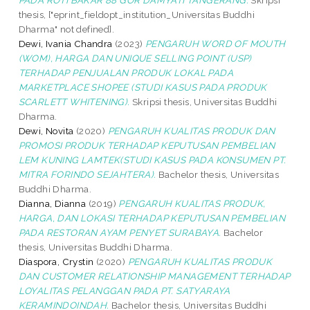
thesis, ["eprint_fieldopt_institution_Universitas Buddhi
Dharma" not defined].
Dewi, Ivania Chandra
(2023)
PENGARUH WORD OF MOUTH
(WOM), HARGA DAN UNIQUE SELLING POINT (USP)
TERHADAP PENJUALAN PRODUK LOKAL PADA
MARKETPLACE SHOPEE (STUDI KASUS PADA PRODUK
SCARLETT WHITENING).
Skripsi thesis, Universitas Buddhi
Dharma.
Dewi, Novita
(2020)
PENGARUH KUALITAS PRODUK DAN
PROMOSI PRODUK TERHADAP KEPUTUSAN PEMBELIAN
LEM KUNING LAMTEK(STUDI KASUS PADA KONSUMEN PT.
MITRA FORINDO SEJAHTERA).
Bachelor thesis, Universitas
Buddhi Dharma.
Dianna, Dianna
(2019)
PENGARUH KUALITAS PRODUK,
HARGA, DAN LOKASI TERHADAP KEPUTUSAN PEMBELIAN
PADA RESTORAN AYAM PENYET SURABAYA.
Bachelor
thesis, Universitas Buddhi Dharma.
Diaspora, Crystin
(2020)
PENGARUH KUALITAS PRODUK
DAN CUSTOMER RELATIONSHIP MANAGEMENT TERHADAP
LOYALITAS PELANGGAN PADA PT. SATYARAYA
KERAMINDOINDAH.
Bachelor thesis, Universitas Buddhi