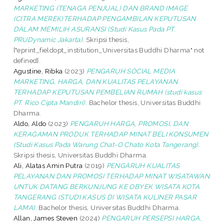
MARKETING (TENAGA PENJUAL) DAN BRAND IMAGE
(CITRA MEREK)TERHADAP PENGAMBILAN KEPUTUSAN
DALAM MEMILIH ASURANSI (Studi Kasus Pada PT.
PRUDynamic Jakarta).
Skripsi thesis,
["eprint_fieldopt_institution_Universitas Buddhi Dharma" not
defined].
Agustine, Ribka
(2023)
PENGARUH SOCIAL MEDIA
MARKETING, HARGA, DAN KUALITAS PELAYANAN
TERHADAP KEPUTUSAN PEMBELIAN RUMAH (studi kasus
PT. Rico Cipta Mandiri).
Bachelor thesis, Universitas Buddhi
Dharma.
Aldo, Aldo
(2023)
PENGARUH HARGA, PROMOSI, DAN
KERAGAMAN PRODUK TERHADAP MINAT BELI KONSUMEN
(Studi Kasus Pada Warung Chat-O Chato Kota Tangerang).
Skripsi thesis, Universitas Buddhi Dharma.
Ali, Alatas Amin Putra
(2019)
PENGARUH KUALITAS
PELAYANAN DAN PROMOSI TERHADAP MINAT WISATAWAN
UNTUK DATANG BERKUNJUNG KE OBYEK WISATA KOTA
TANGERANG (STUDI KASUS DI WISATA KULINER PASAR
LAMA).
Bachelor thesis, Universitas Buddhi Dharma.
Allan, James Steven
(2024)
PENGARUH PERSEPSI HARGA,