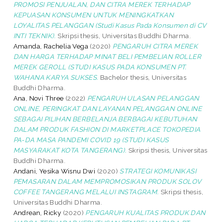
PROMOSI PENJUALAN, DAN CITRA MEREK TERHADAP
KEPUASAN KONSUMEN UNTUK MENINGKATKAN
LOYALITAS PELANGGAN (Studi Kasus Pada Konsumen di CV
INTI TEKNIK).
Skripsi thesis, Universitas Buddhi Dharma.
Amanda, Rachelia Vega
(2020)
PENGARUH CITRA MEREK
DAN HARGA TERHADAP MINAT BELI PEMBELIAN ROLLER
MEREK GEROLL (STUDI KASUS PADA KONSUMEN PT.
WAHANA KARYA SUKSES.
Bachelor thesis, Universitas
Buddhi Dharma.
Ana, Novi Three
(2022)
PENGARUH ULASAN PELANGGAN
ONLINE, PERINGKAT DAN LAYANAN PELANGGAN ONLINE
SEBAGAI PILIHAN BERBELANJA BERBAGAI KEBUTUHAN
DALAM PRODUK FASHION DI MARKETPLACE TOKOPEDIA
PA-DA MASA PANDEMI COVID 19 (STUDI KASUS
MASYARAKAT KOTA TANGERANG).
Skripsi thesis, Universitas
Buddhi Dharma.
Andani, Yesika Wisnu Dwi
(2020)
STRATEGI KOMUNIKASI
PEMASARAN DALAM MEMPROMOSIKAN PRODUK SOLOV
COFFEE TANGERANG MELALUI INSTAGRAM.
Skripsi thesis,
Universitas Buddhi Dharma.
Andrean, Ricky
(2020)
PENGARUH KUALITAS PRODUK DAN