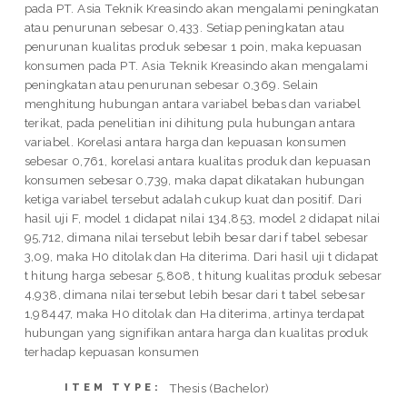
pada PT. Asia Teknik Kreasindo akan mengalami peningkatan
atau penurunan sebesar 0,433. Setiap peningkatan atau
penurunan kualitas produk sebesar 1 poin, maka kepuasan
konsumen pada PT. Asia Teknik Kreasindo akan mengalami
peningkatan atau penurunan sebesar 0,369. Selain
menghitung hubungan antara variabel bebas dan variabel
terikat, pada penelitian ini dihitung pula hubungan antara
variabel. Korelasi antara harga dan kepuasan konsumen
sebesar 0,761, korelasi antara kualitas produk dan kepuasan
konsumen sebesar 0,739, maka dapat dikatakan hubungan
ketiga variabel tersebut adalah cukup kuat dan positif. Dari
hasil uji F, model 1 didapat nilai 134,853, model 2 didapat nilai
95,712, dimana nilai tersebut lebih besar dari f tabel sebesar
3,09, maka H0 ditolak dan Ha diterima. Dari hasil uji t didapat
t hitung harga sebesar 5,808, t hitung kualitas produk sebesar
4,938, dimana nilai tersebut lebih besar dari t tabel sebesar
1,98447, maka H0 ditolak dan Ha diterima, artinya terdapat
hubungan yang signifikan antara harga dan kualitas produk
terhadap kepuasan konsumen
Thesis (Bachelor)
ITEM TYPE: