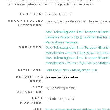
dan kualitas pelayanan berhubungan dengan kepuasan.
Thesis (Bachelor)
ITEM TYPE:
UNCONTROLLED
Harga, Kualitas Pelayanan, dan kepuasa
KEYWORDS:
600 Teknologi dan Ilmu Terapan (Bisnis)
Layanan Kantor > 651.9 Layanan Kantor 
Perusahaan Tertentu
600 Teknologi dan Ilmu Terapan (Bisnis)
SUBJECTS:
Manajemen Umum > 658.8342 Perilaku
600 Teknologi dan Ilmu Terapan (Bisnis)
Manajemen Umum > 658.80072 Statisti
Fakultas Bisnis > Manajemen (S1)
DIVISIONS:
DEPOSITING
Iskandar Iskandar
USER:
DATE
03 Feb 2023 07:08
DEPOSITED:
LAST
27 Feb 2023 04:24
MODIFIED:
https://repositori.buddhidharma.ac.id//
URI: