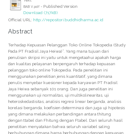
- Published Version
BAB V.pdf
Download (717kB)
Official URL:
http://repositori.buddhidharma.ac.id
Abstract
Terhadap Kepuasan Pelanggan Toko Online Tokopedia (Study
Pada PT Fradisil Jaya Heiwa)”. Yang mana tujuan dari
penulisan skripsi ini yaitu untuk mengetaahui apakah harga
dan kualitas pelayanan berpengaruh terhadap kepuasan
pelanggan toko online Tokopedia. Pada penelitian ini
menggunakan penelitian jenis kuantitatif, yang dimana
penulis menyebar kuesioner kepada karyawan PT Fradisil
Jaya Heiwa sebanyak 101 orang. Dan juga penelitian ini
menggunakan uji normalitas, uji multikolinearitas, uji
heteroskedastisitas, analisis regresi linear berganda, analisis
korelasi berganda, koefisien determinasi dan juga uji hipotesis
yang dimana melakukan perbandingan antara thitung
dengan ttabel dan Fhitung dengan Ftabel. Dari seluruh hasil
penelitian menyatakan bahwa seluruh variabel saling
berhubungan dimana harga berhubungan dengan kepuasan,