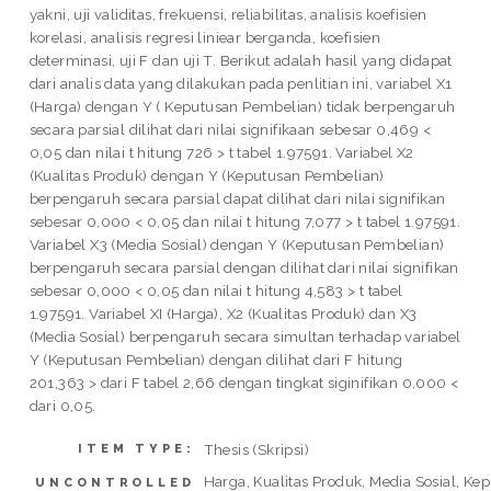
yakni, uji validitas, frekuensi, reliabilitas, analisis koefisien
korelasi, analisis regresi liniear berganda, koefisien
determinasi, uji F dan uji T. Berikut adalah hasil yang didapat
dari analis data yang dilakukan pada penlitian ini, variabel X1
(Harga) dengan Y ( Keputusan Pembelian) tidak berpengaruh
secara parsial dilihat dari nilai signifikaan sebesar 0,469 <
0,05 dan nilai t hitung 726 > t tabel 1.97591. Variabel X2
(Kualitas Produk) dengan Y (Keputusan Pembelian)
berpengaruh secara parsial dapat dilihat dari nilai signifikan
sebesar 0,000 < 0,05 dan nilai t hitung 7,077 > t tabel 1.97591.
Variabel X3 (Media Sosial) dengan Y (Keputusan Pembelian)
berpengaruh secara parsial dengan dilihat dari nilai signifikan
sebesar 0,000 < 0,05 dan nilai t hitung 4,583 > t tabel
1.97591. Variabel XI (Harga), X2 (Kualitas Produk) dan X3
(Media Sosial) berpengaruh secara simultan terhadap variabel
Y (Keputusan Pembelian) dengan dilihat dari F hitung
201,363 > dari F tabel 2,66 dengan tingkat siginifikan 0,000 <
dari 0,05.
Thesis (Skripsi)
ITEM TYPE:
Harga, Kualitas Produk, Media Sosial, Ke
UNCONTROLLED