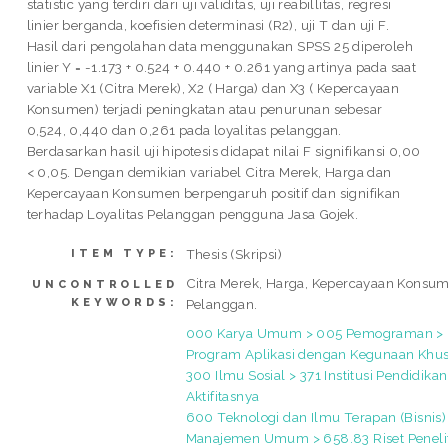
statistic yang terdiri dari uji validitas, uji reabillitas, regresi
linier berganda, koefisien determinasi (R2), uji T dan uji F.
Hasil dari pengolahan data menggunakan SPSS 25 diperoleh
linier Y = -1.173 + 0.524 + 0.440 + 0.261 yang artinya pada saat
variable X1 (Citra Merek), X2 ( Harga) dan X3 ( Kepercayaan
Konsumen) terjadi peningkatan atau penurunan sebesar
0,524, 0,440 dan 0,261 pada loyalitas pelanggan.
Berdasarkan hasil uji hipotesis didapat nilai F signifikansi 0,00
< 0,05. Dengan demikian variabel Citra Merek, Harga dan
Kepercayaan Konsumen berpengaruh positif dan signifikan
terhadap Loyalitas Pelanggan pengguna Jasa Gojek.
Thesis (Skripsi)
ITEM TYPE:
Citra Merek, Harga, Kepercayaan Konsum
UNCONTROLLED
KEYWORDS:
Pelanggan.
000 Karya Umum > 005 Pemograman > 
Program Aplikasi dengan Kegunaan Khu
300 Ilmu Sosial > 371 Institusi Pendidika
Aktifitasnya
600 Teknologi dan Ilmu Terapan (Bisnis)
Manajemen Umum > 658.83 Riset Peneli