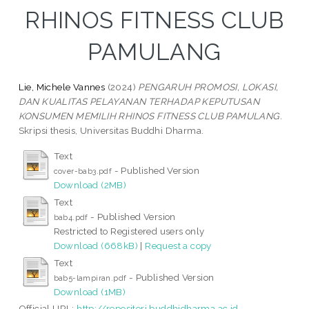
RHINOS FITNESS CLUB
PAMULANG
Lie, Michele Vannes
(2024)
PENGARUH PROMOSI, LOKASI,
DAN KUALITAS PELAYANAN TERHADAP KEPUTUSAN
KONSUMEN MEMILIH RHINOS FITNESS CLUB PAMULANG.
Skripsi thesis, Universitas Buddhi Dharma.
Text
- Published Version
cover-bab3.pdf
Download (2MB)
Text
- Published Version
bab4.pdf
Restricted to Registered users only
Download (668kB)
|
Request a copy
Text
- Published Version
bab5-lampiran.pdf
Download (1MB)
Official URL:
http://repositori.buddhidharma.ac.id