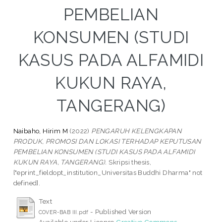
PEMBELIAN
KONSUMEN (STUDI
KASUS PADA ALFAMIDI
KUKUN RAYA,
TANGERANG)
Naibaho, Hirim M
(2022)
PENGARUH KELENGKAPAN
PRODUK, PROMOSI DAN LOKASI TERHADAP KEPUTUSAN
PEMBELIAN KONSUMEN (STUDI KASUS PADA ALFAMIDI
KUKUN RAYA, TANGERANG).
Skripsi thesis,
["eprint_fieldopt_institution_Universitas Buddhi Dharma" not
defined].
Text
- Published Version
COVER-BAB III.pdf
Available under License
Creative Commons