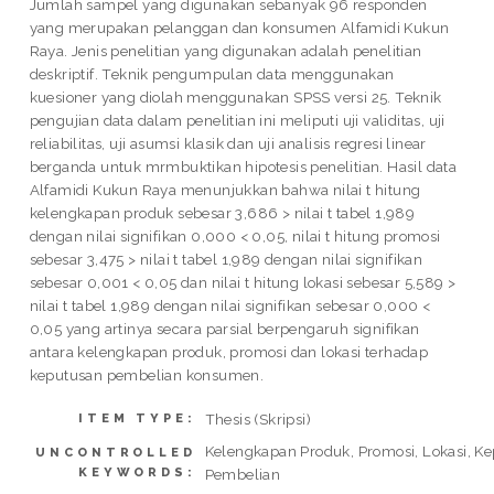
Jumlah sampel yang digunakan sebanyak 96 responden
yang merupakan pelanggan dan konsumen Alfamidi Kukun
Raya. Jenis penelitian yang digunakan adalah penelitian
deskriptif. Teknik pengumpulan data menggunakan
kuesioner yang diolah menggunakan SPSS versi 25. Teknik
pengujian data dalam penelitian ini meliputi uji validitas, uji
reliabilitas, uji asumsi klasik dan uji analisis regresi linear
berganda untuk mrmbuktikan hipotesis penelitian. Hasil data
Alfamidi Kukun Raya menunjukkan bahwa nilai t hitung
kelengkapan produk sebesar 3,686 > nilai t tabel 1,989
dengan nilai signifikan 0,000 < 0,05, nilai t hitung promosi
sebesar 3,475 > nilai t tabel 1,989 dengan nilai signifikan
sebesar 0,001 < 0,05 dan nilai t hitung lokasi sebesar 5,589 >
nilai t tabel 1,989 dengan nilai signifikan sebesar 0,000 <
0,05 yang artinya secara parsial berpengaruh signifikan
antara kelengkapan produk, promosi dan lokasi terhadap
keputusan pembelian konsumen.
Thesis (Skripsi)
ITEM TYPE:
Kelengkapan Produk, Promosi, Lokasi, K
UNCONTROLLED
KEYWORDS:
Pembelian