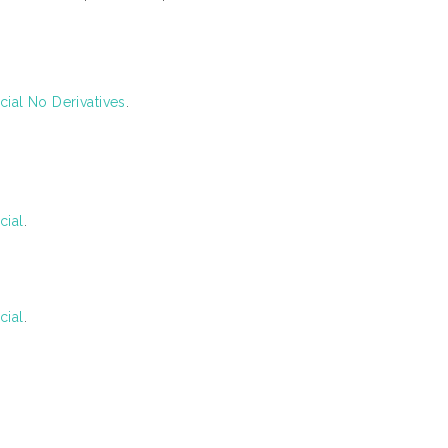
al No Derivatives
.
cial
.
cial
.