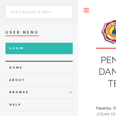
Toggle
USER MENU
LOGIN
PE
HOME
DAN
T
ABOUT
BROWSE
HELP
Pasaribu, F
STEAM TE