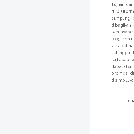
Tujuan dar
di platfor
sampling, 
dibagikan 
pemasaran 
0,05, sehi
variabel ha
sehingga d
terhadap k
dapat disi
promosi dan
disimpulka
U