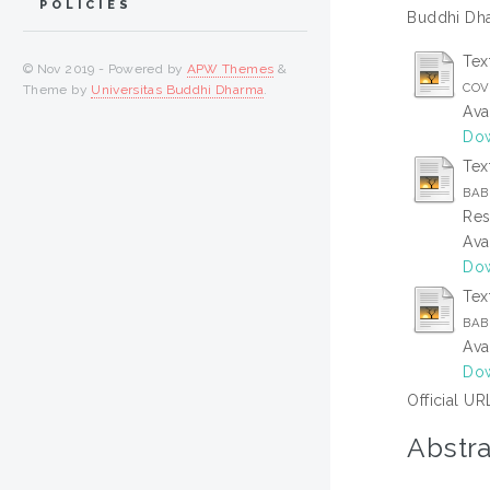
POLICIES
Buddhi Dha
Tex
© Nov 2019 - Powered by
APW Themes
&
COVE
Theme by
Universitas Buddhi Dharma
.
Ava
Dow
Tex
BAB 
Res
Ava
Dow
Tex
BAB
Ava
Dow
Official UR
Abstra