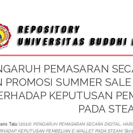
NGARUH PEMASARAN SECA
 PROMOSI SUMMER SALE
ERHADAP KEPUTUSAN PE
PADA STE
rans Talu
(2022)
PENGARUH PEMASARAN SECARA DIGITAL, HAR
RHADAP KEPUTUSAN PEMBELIAN E-WALLET PADA STEAM.
Skrip