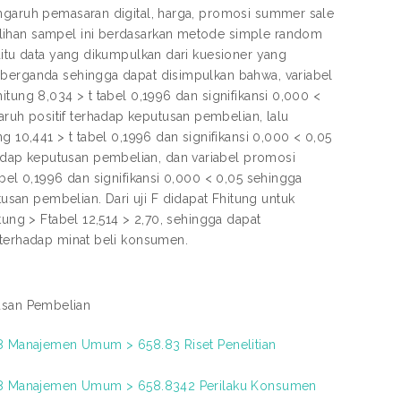
engaruh pemasaran digital, harga, promosi summer sale
ilihan sampel ini berdasarkan metode simple random
aitu data yang dikumpulkan dari kuesioner yang
 berganda sehingga dapat disimpulkan bahwa, variabel
tung 8,034 > t tabel 0,1996 dan signifikansi 0,000 <
uh positif terhadap keputusan pembelian, lalu
g 10,441 > t tabel 0,1996 dan signifikansi 0,000 < 0,05
dap keputusan pembelian, dan variabel promosi
abel 0,1996 dan signifikansi 0,000 < 0,05 sehingga
an pembelian. Dari uji F didapat Fhitung untuk
tung > Ftabel 12,514 > 2,70, sehingga dapat
 terhadap minat beli konsumen.
usan Pembelian
58 Manajemen Umum > 658.83 Riset Penelitian
 658 Manajemen Umum > 658.8342 Perilaku Konsumen