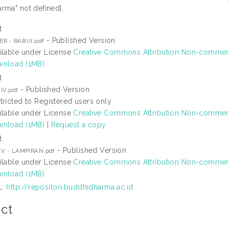
rma" not defined].
t
- Published Version
R - BAB III.pdf
ilable under License
Creative Commons Attribution Non-commerci
nload (1MB)
t
- Published Version
IV.pdf
tricted to Registered users only
ilable under License
Creative Commons Attribution Non-commer
nload (1MB)
|
Request a copy
t
- Published Version
 V - LAMPIRAN.pdf
ilable under License
Creative Commons Attribution Non-commer
nload (1MB)
L:
http://repositori.buddhidharma.ac.id
ct