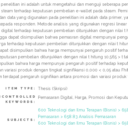
i penelitian ini adalah untuk mengetahui dan menguji seberapa p
m steam terhadap keputusan pembelian e-wallet pada steam. Pem
dan data yang digunakan pada penelitian ini adalah data primer, y
kepada responden. Metode analisis yang digunakan regresi linear
digital terhadap keputusan pembelian ditunjukkan dengan nilai t hi
ngga dapat disimpulkan bahwa pemasran digital mempunyai pengar
rga terhadap keputusan pembelian ditunjukkan dengan nilai t hitun
apat disimpulkan bahwa harga mempunyai pengaruh positif terha
eputusan pembelian ditunjukkan dengan nilai t hitung 10,565 > t t
mpulkan bahwa harga mempunyai pengaruh positif terhadap keputus
 variasi produk dengan tingkat signifikansi 0,000 < 0,05 atau Fhi
n terdapat pengaruh signifikan antara promosi dan variasi produk
Thesis (Skripsi)
ITEM TYPE:
NCONTROLLED
Pemasaran Digital, Harga, Promosi dan Keput
KEYWORDS:
600 Teknologi dan Ilmu Terapan (Bisnis) > 6
Pemasaran > 658.83 Analisis Pemasaran
SUBJECTS:
600 Teknologi dan Ilmu Terapan (Bisnis) >