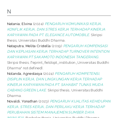
N
Natania, Elvina
(2024)
PENGARUH KOMUNIKASI KERJA,
KONFLIK KERJA, DAN STRES KERJA TERHADAP KINERJA
KARYAWAN PADA PT. ELEGANCE AUTOMOBILE.
Skripsi
thesis, Universitas Buddhi Dharma.
Nataputra, Melita Cristella
(2019)
PENGARUH KOMPENSASI
DAN KEPUASAN KERJA TERHADAP TURNOVER INTENTION
KARYAWAN PT SAKAMOTO INDONESIA TANGERANG.
Skripsi thesis, ["eprint_fieldopt_institution_Universitas Buddhi
Dharma" not defined].
Nolanda, Agnestasya
(2024)
PENGARUH KOMPETENSI,
DISIPLIN KERJA, DAN LINGKUNGAN KERJA TERHADAP
KINERJA KARYAWAN PADA PT. SAHABAT TUNAS MUDA
CABANG GREEN LAKE.
Skripsi thesis, Universitas Buddhi
Dharma.
Novaldi, Yonathan
(2023)
PENGARUH KUALITAS KEHIDUPAN
KERJA, STRES KERJA, DAN PERILAKU KERJA TERHADAP
PERUBAHAN SISTEM MANAJEMEN SUMBER DAYA
MANUSIA.
Bachelor thesis, Universitas Buddhi Dharma.