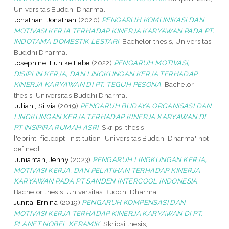
Universitas Buddhi Dharma.
Jonathan, Jonathan
(2020)
PENGARUH KOMUNIKASI DAN
MOTIVASI KERJA TERHADAP KINERJA KARYAWAN PADA PT.
INDOTAMA DOMESTIK LESTARI.
Bachelor thesis, Universitas
Buddhi Dharma.
Josephine, Eunike Febe
(2022)
PENGARUH MOTIVASI,
DISIPLIN KERJA, DAN LINGKUNGAN KERJA TERHADAP
KINERJA KARYAWAN DI PT. TEGUH PESONA.
Bachelor
thesis, Universitas Buddhi Dharma.
Juliani, Silvia
(2019)
PENGARUH BUDAYA ORGANISASI DAN
LINGKUNGAN KERJA TERHADAP KINERJA KARYAWAN DI
PT INSIPIRA RUMAH ASRI.
Skripsi thesis,
["eprint_fieldopt_institution_Universitas Buddhi Dharma" not
defined].
Juniantan, Jenny
(2023)
PENGARUH LINGKUNGAN KERJA,
MOTIVASI KERJA, DAN PELATIHAN TERHADAP KINERJA
KARYAWAN PADA PT SANDEN INTERCOOL INDONESIA.
Bachelor thesis, Universitas Buddhi Dharma.
Junita, Ernina
(2019)
PENGARUH KOMPENSASI DAN
MOTIVASI KERJA TERHADAP KINERJA KARYAWAN DI PT.
PLANET NOBEL KERAMIK.
Skripsi thesis,