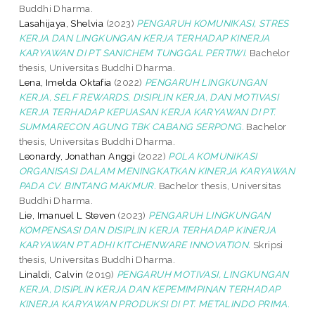
Buddhi Dharma.
Lasahijaya, Shelvia
(2023)
PENGARUH KOMUNIKASI, STRES
KERJA DAN LINGKUNGAN KERJA TERHADAP KINERJA
KARYAWAN DI PT SANICHEM TUNGGAL PERTIWI.
Bachelor
thesis, Universitas Buddhi Dharma.
Lena, Imelda Oktafia
(2022)
PENGARUH LINGKUNGAN
KERJA, SELF REWARDS, DISIPLIN KERJA, DAN MOTIVASI
KERJA TERHADAP KEPUASAN KERJA KARYAWAN DI PT.
SUMMARECON AGUNG TBK CABANG SERPONG.
Bachelor
thesis, Universitas Buddhi Dharma.
Leonardy, Jonathan Anggi
(2022)
POLA KOMUNIKASI
ORGANISASI DALAM MENINGKATKAN KINERJA KARYAWAN
PADA CV. BINTANG MAKMUR.
Bachelor thesis, Universitas
Buddhi Dharma.
Lie, Imanuel L Steven
(2023)
PENGARUH LINGKUNGAN
KOMPENSASI DAN DISIPLIN KERJA TERHADAP KINERJA
KARYAWAN PT ADHI KITCHENWARE INNOVATION.
Skripsi
thesis, Universitas Buddhi Dharma.
Linaldi, Calvin
(2019)
PENGARUH MOTIVASI, LINGKUNGAN
KERJA, DISIPLIN KERJA DAN KEPEMIMPINAN TERHADAP
KINERJA KARYAWAN PRODUKSI DI PT. METALINDO PRIMA.