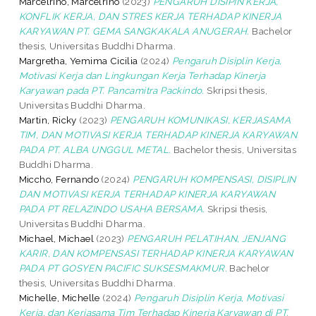
Marcelrino, Marcelrino
(2023)
PENGARUH DISIPIN KERJA,
KONFLIK KERJA, DAN STRES KERJA TERHADAP KINERJA
KARYAWAN PT. GEMA SANGKAKALA ANUGERAH.
Bachelor
thesis, Universitas Buddhi Dharma.
Margretha, Yemima Cicilia
(2024)
Pengaruh Disiplin Kerja,
Motivasi Kerja dan Lingkungan Kerja Terhadap Kinerja
Karyawan pada PT. Pancamitra Packindo.
Skripsi thesis,
Universitas Buddhi Dharma.
Martin, Ricky
(2023)
PENGARUH KOMUNIKASI, KERJASAMA
TIM, DAN MOTIVASI KERJA TERHADAP KINERJA KARYAWAN
PADA PT. ALBA UNGGUL METAL.
Bachelor thesis, Universitas
Buddhi Dharma.
Miccho, Fernando
(2024)
PENGARUH KOMPENSASI, DISIPLIN
DAN MOTIVASI KERJA TERHADAP KINERJA KARYAWAN
PADA PT RELAZINDO USAHA BERSAMA.
Skripsi thesis,
Universitas Buddhi Dharma.
Michael, Michael
(2023)
PENGARUH PELATIHAN, JENJANG
KARIR, DAN KOMPENSASI TERHADAP KINERJA KARYAWAN
PADA PT GOSYEN PACIFIC SUKSESMAKMUR.
Bachelor
thesis, Universitas Buddhi Dharma.
Michelle, Michelle
(2024)
Pengaruh Disiplin Kerja, Motivasi
Kerja, dan Kerjasama Tim Terhadap Kinerja Karyawan di PT.