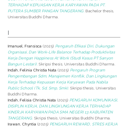
TERHADAP KEPUASAN KERJA KARYAWAN PADA PT.
PUTERA SUMBER PANGAN TANGERANG.
Bachelor thesis,
Universitas Buddhi Dharma.
I
Imanuel, Fransisca
(2025)
Pengaruh Efikasi Diri, Dukungan
Organisasi, Dan Work-Life Balance Terhadap Produktivitas
Kerja Dengan Happiness At Work (Studi Kasus PT Sanyon
Bangun Lestari).
Skripsi thesis, Universitas Buddhi Dharma.
Indah, Felinia Christia Nata
(2025)
Pengaruh Program
Pengembangan Sdm, Manajemen Konflik, Dan Lingkungan
Kerja Terhadap Kepuasan Kerja Karyawan Pada Nabila
Public School (Tk, Sd, Smp, Smk).
Skripsi thesis, Universitas
Buddhi Dharma.
Indah, Felisia Christia Nata
(2025)
PENGARUH KOMUNIKASI,
DISIPLIN KERJA, DAN LINGKUNGAN KERJA TERHADAP
KINERJA KARYAWAN PADA SMA NEGERI 13 KABUPATEN
TANGERANG.
Skripsi thesis, Universitas Buddhi Dharma.
Irawan, Chyntia
(2025)
PENGARUH REWARD, STRES KERJA