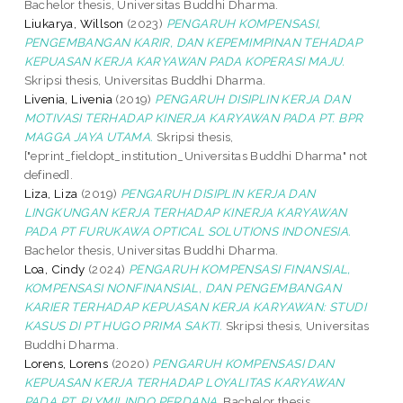
Bachelor thesis, Universitas Buddhi Dharma.
Liukarya, Willson
(2023)
PENGARUH KOMPENSASI,
PENGEMBANGAN KARIR, DAN KEPEMIMPINAN TEHADAP
KEPUASAN KERJA KARYAWAN PADA KOPERASI MAJU.
Skripsi thesis, Universitas Buddhi Dharma.
Livenia, Livenia
(2019)
PENGARUH DISIPLIN KERJA DAN
MOTIVASI TERHADAP KINERJA KARYAWAN PADA PT. BPR
MAGGA JAYA UTAMA.
Skripsi thesis,
["eprint_fieldopt_institution_Universitas Buddhi Dharma" not
defined].
Liza, Liza
(2019)
PENGARUH DISIPLIN KERJA DAN
LINGKUNGAN KERJA TERHADAP KINERJA KARYAWAN
PADA PT FURUKAWA OPTICAL SOLUTIONS INDONESIA.
Bachelor thesis, Universitas Buddhi Dharma.
Loa, Cindy
(2024)
PENGARUH KOMPENSASI FINANSIAL,
KOMPENSASI NONFINANSIAL, DAN PENGEMBANGAN
KARIER TERHADAP KEPUASAN KERJA KARYAWAN: STUDI
KASUS DI PT HUGO PRIMA SAKTI.
Skripsi thesis, Universitas
Buddhi Dharma.
Lorens, Lorens
(2020)
PENGARUH KOMPENSASI DAN
KEPUASAN KERJA TERHADAP LOYALITAS KARYAWAN
PADA PT. PLYMILINDO PERDANA.
Bachelor thesis,