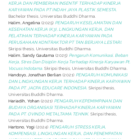
KERJA DAN PEMBERIAN INSENTIF TERHADAP KINERJA
KARYAWAN PADA PT INDAH JAYA PLASTIK SEMESTA.
Bachelor thesis, Universitas Buddhi Dharma.
Halim, Angelina
(2025)
PENGARUH KESELAMATAN DAN
KESEHATAN KERJA (K3), LINGKUNGAN KERJA, DAN
PELATIHAN TERHADAP KINERJA KARYAWAN PADA
PERUSAHAAN KONTRAKTOR PT TAN BERJAYA LESTARI.
Skripsi thesis, Universitas Buddhi Dharma.
Halim, Sandy Gautama
(2025)
Pengaruh Komunikasi, Beban
Kerja, Stres Dan Disiplin Kerja Terhadap Kinerja Karyawan Pt.
Vocuss Indotama.
Skripsi thesis, Universitas Buddhi Dharma.
Handoyo, Jonathan Berlian
(2021)
PENGARUH KOMUNIKASI
DAN LINGKUNGAN KERJA TERHADAP KINERJA KARYAWAN
PADA PT. JACPA EDUCARE INDONESIA.
Skripsi thesis,
Universitas Buddhi Dharma.
Hariadih, Yohan
(2021)
PENGARUH KEPEMIMPINAN DAN
BUDAYA ORGANISASI TERHADAP KINERJA KARYAWAN
PADA PT. OVINDO METALTAMA TEHNIK.
Skripsi thesis,
Universitas Buddhi Dharma.
Hartono, Yogi
(2024)
PENGARUH STRESS KERJA,
KOMPENSASI, LINGKUNGAN KERJA, DAN PENEMPATAN