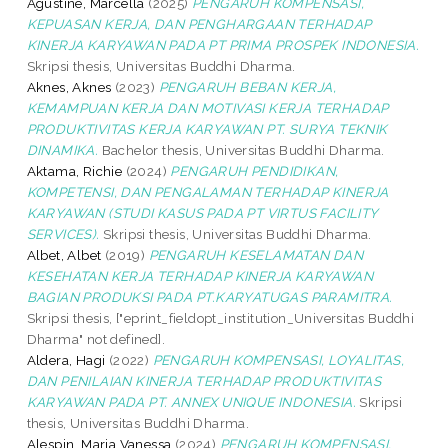
Agustine, Marcella
(2025)
PENGARUH KOMPENSASI,
KEPUASAN KERJA, DAN PENGHARGAAN TERHADAP
KINERJA KARYAWAN PADA PT PRIMA PROSPEK INDONESIA.
Skripsi thesis, Universitas Buddhi Dharma.
Aknes, Aknes
(2023)
PENGARUH BEBAN KERJA,
KEMAMPUAN KERJA DAN MOTIVASI KERJA TERHADAP
PRODUKTIVITAS KERJA KARYAWAN PT. SURYA TEKNIK
DINAMIKA.
Bachelor thesis, Universitas Buddhi Dharma.
Aktama, Richie
(2024)
PENGARUH PENDIDIKAN,
KOMPETENSI, DAN PENGALAMAN TERHADAP KINERJA
KARYAWAN (STUDI KASUS PADA PT VIRTUS FACILITY
SERVICES).
Skripsi thesis, Universitas Buddhi Dharma.
Albet, Albet
(2019)
PENGARUH KESELAMATAN DAN
KESEHATAN KERJA TERHADAP KINERJA KARYAWAN
BAGIAN PRODUKSI PADA PT.KARYATUGAS PARAMITRA.
Skripsi thesis, ["eprint_fieldopt_institution_Universitas Buddhi
Dharma" not defined].
Aldera, Hagi
(2022)
PENGARUH KOMPENSASI, LOYALITAS,
DAN PENILAIAN KINERJA TERHADAP PRODUKTIVITAS
KARYAWAN PADA PT. ANNEX UNIQUE INDONESIA.
Skripsi
thesis, Universitas Buddhi Dharma.
Alespin, Maria Vanessa
(2024)
PENGARUH KOMPENSASI,