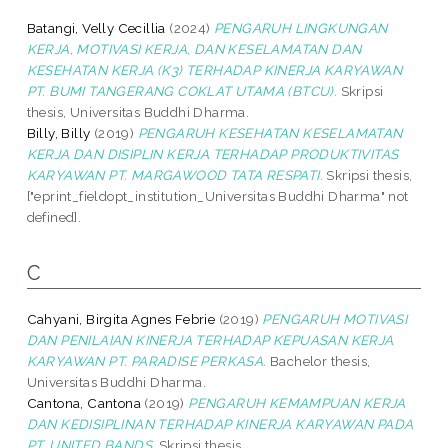
Batangi, Velly Cecillia
(2024)
PENGARUH LINGKUNGAN
KERJA, MOTIVASI KERJA, DAN KESELAMATAN DAN
KESEHATAN KERJA (K3) TERHADAP KINERJA KARYAWAN
PT. BUMI TANGERANG COKLAT UTAMA (BTCU).
Skripsi
thesis, Universitas Buddhi Dharma.
Billy, Billy
(2019)
PENGARUH KESEHATAN KESELAMATAN
KERJA DAN DISIPLIN KERJA TERHADAP PRODUKTIVITAS
KARYAWAN PT. MARGAWOOD TATA RESPATI.
Skripsi thesis,
["eprint_fieldopt_institution_Universitas Buddhi Dharma" not
defined].
C
Cahyani, Birgita Agnes Febrie
(2019)
PENGARUH MOTIVASI
DAN PENILAIAN KINERJA TERHADAP KEPUASAN KERJA
KARYAWAN PT. PARADISE PERKASA.
Bachelor thesis,
Universitas Buddhi Dharma.
Cantona, Cantona
(2019)
PENGARUH KEMAMPUAN KERJA
DAN KEDISIPLINAN TERHADAP KINERJA KARYAWAN PADA
PT. UNITED BANDS.
Skripsi thesis,