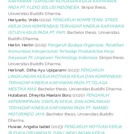
KARYAWAN TERHADAP KEPUASAN KERJA KARYAWAN
PADA PT. FLEXO SOLUSI INDONESIA.
Skripsi thesis,
Universitas Buddhi Dharma.
Heriyanto, Vrido
(2022)
PENGARUH KOMPETENSI, STRES
KERJA DAN KOMPENSASI TERHADAP KINERJA KARYAWAN
(STUDI KASUS PADA PT. PKP).
Bachelor thesis, Universitas
Buddhi Dharma.
Herlin, Herlin
(2025)
Pengaruh Budaya Organisasi, Pelatihan,
Komunikasi Interpersonal Terhadap Produktivitas Kerja
Karyawan Pt. Unipower Technology Indonesia.
Skripsi thesis,
Universitas Buddhi Dharma.
Herlinah, Ditha Ayu Upiparami
(2023)
PENGARUH
LINGKUNGAN KERJA,MOTIVASI KERJA DAN KOMPENSASI
TERHADAP KINERJA KARYAWAN PADA PT.TELAGA
MESTIKA MAS.
Bachelor thesis, Universitas Buddhi Dharma.
Hutabarat, Dheyrita Maelani Boru
(2020)
PENGARUH
KEPEMIMPINAN, DISIPLIN KERJA, DAN KOMUNIKASI
TERHADAP KINERJA KARYAWAN PADA PT. NAMBO
MOTORINDO JAYA.
Bachelor thesis, Universitas Buddhi
Dharma.
Huwae, Angelia Isabel
(2023)
PENGARUH MOTIVASI KERJA,
BUDAYA ORGANISASI, DAN LINGKUNGAN KERJA