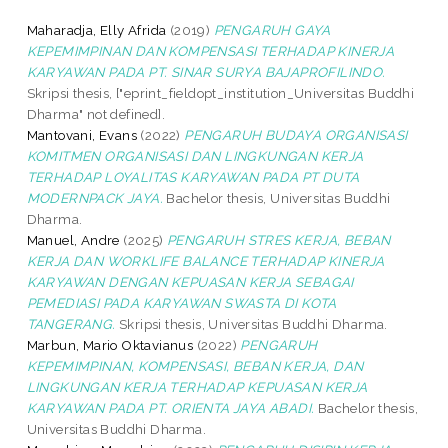
Maharadja, Elly Afrida
(2019)
PENGARUH GAYA
KEPEMIMPINAN DAN KOMPENSASI TERHADAP KINERJA
KARYAWAN PADA PT. SINAR SURYA BAJAPROFILINDO.
Skripsi thesis, ["eprint_fieldopt_institution_Universitas Buddhi
Dharma" not defined].
Mantovani, Evans
(2022)
PENGARUH BUDAYA ORGANISASI
KOMITMEN ORGANISASI DAN LINGKUNGAN KERJA
TERHADAP LOYALITAS KARYAWAN PADA PT DUTA
MODERNPACK JAYA.
Bachelor thesis, Universitas Buddhi
Dharma.
Manuel, Andre
(2025)
PENGARUH STRES KERJA, BEBAN
KERJA DAN WORKLIFE BALANCE TERHADAP KINERJA
KARYAWAN DENGAN KEPUASAN KERJA SEBAGAI
PEMEDIASI PADA KARYAWAN SWASTA DI KOTA
TANGERANG.
Skripsi thesis, Universitas Buddhi Dharma.
Marbun, Mario Oktavianus
(2022)
PENGARUH
KEPEMIMPINAN, KOMPENSASI, BEBAN KERJA, DAN
LINGKUNGAN KERJA TERHADAP KEPUASAN KERJA
KARYAWAN PADA PT. ORIENTA JAYA ABADI.
Bachelor thesis,
Universitas Buddhi Dharma.