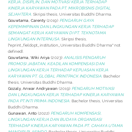
KERJA, DISIPLIN, DAN MOTIVASI KERJA TERHADAP
KINERJA KARYAWAN PADA PT. MIKROBISNIS DIGITAL
SEJAHTERA.
Skripsi thesis, Universitas Buddhi Dharma.
Gouwtama, Carenty
(2019)
PENGARUH GAYA
KEPEMIMPINAN DAN LINGKUNGAN KERJA TERHADAP
SEMANGAT KERJA KARYAWAN DI PT. TEKNOTAMA
LINGKUNGAN INTERNUSA.
Skripsi thesis,
["eprint_fieldopt_institution_Universitas Buddhi Dharma" not
defined].
Gouwtama, Wiki Ariya
(2023)
ANALISIS PENGARUH
PROMOSI JABATAN, KEADILAN KOMPENSASI DAN
LINGKUNGAN KERJA TERHADAP KEPUASAN KERJA
KARYAWAN PT. GLOBAL PRINTPACK INDONESIA.
Bachelor
thesis, Universitas Buddhi Dharma.
Gozaly, Anwar Andryawan
(2019)
PENGARUH MOTIVASI
DAN LINGKUNGAN KERJA TERHADAP KINERJA KARYAWAN
PADA PT.INTI PRIMA INDONESIA.
Bachelor thesis, Universitas
Buddhi Dharma.
Gunawan, Anto
(2022)
PENGARUH KOMPENSASI,
LINGKUNGAN KERJA DAN BUDAYA ORGANISASI
TERHADAP KINERJA KARYAWAN PADA PT. CAHAYA UTAMA
MANDIRI PLASINDO.
Bachelor thesis, Universitas Buddhi