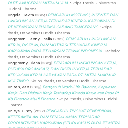
DI PT. ANUGERAH MITRA MULIA.
Skripsi thesis, Universitas
Buddhi Dharma.
Angela, Devita
(2024)
PENGARUH MOTIVASI, INSENTIF DAN
LINGKUNGAN KERJA TERHADAP KINERJA KARYAWAN DI
PT KEBAYORAN PHARMA CABANG TANGERANG.
Skripsi
thesis, Universitas Buddhi Dharma.
Anggraeni, Fanny Thalia
(2022)
PENGARUH LINGKUNGAN
KERJA, DISIPLIN, DAN MOTIVASI TERHADAP KINERJA
KARYAWAN PADA PT HARSAN TEKNIK INDONESIA.
Bachelor
thesis, Universitas Buddhi Dharma.
Anggraeny, Diana
(2023)
PENGARUH LINGKUNGAN KERJA,
BUDAYA ORGANISASI, DAN DISIPLIN KERJA TERHADAP
KEPUASAN KERJA KARYAWAN PADA PT. MITRA MAKMUR
MULTINDO.
Skripsi thesis, Universitas Buddhi Dharma.
Anisah, Aan
(2025)
Pengaruh Work-Life Balance, Kepuasan
Kerja, Dan Disiplin Kerja Terhadap Kinerja Karyawan Pada Pt
Kb Financia Multi Finance.
Skripsi thesis, Universitas Buddhi
Dharma.
Anisya, Cindy
(2022)
PENGARUH TINGKAT PENDIDIKAN,
KETERAMPILAN, DAN PENGALAMAN TERHADAP
PRODUKTIVITAS KARYAWAN (STUDI KASUS PADA PT MITRA