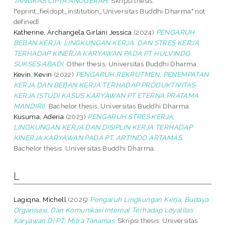
TANGKAS CIPTA ANUGERAH.
Skripsi thesis,
["eprint_fieldopt_institution_Universitas Buddhi Dharma" not
defined].
Katherine, Archangela Girlani Jessica
(2024)
PENGARUH
BEBAN KERJA, LINGKUNGAN KERJA, DAN STRES KERJA
TERHADAP KINERJA KARYAWAN PADA PT HULVINDO
SUKSES ABADI.
Other thesis, Universitas Buddhi Dharma.
Kevin, Kevin
(2022)
PENGARUH REKRUTMEN, PENEMPATAN
KERJA DAN BEBAN KERJA TERHADAP PRODUKTIVITAS
KERJA (STUDI KASUS KARYAWAN PT ETERNA PRATAMA
MANDIRI).
Bachelor thesis, Universitas Buddhi Dharma.
Kusuma, Aderia
(2023)
PENGARUH STRES KERJA,
LINGKUNGAN KERJA DAN DISIPLIN KERJA TERHADAP
KINERJA KARYAWAN PADA PT. ARTINDO ARTAMAS.
Bachelor thesis, Universitas Buddhi Dharma.
L
Lagiqna, Michell
(2025)
Pengaruh Lingkungan Kerja, Budaya
Organisasi, Dan Komunikasi Internal Terhadap Loyalitas
Karyawan Di PT. Mitra Tanamas.
Skripsi thesis, Universitas