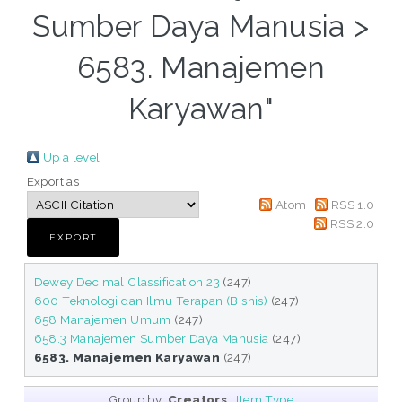
Sumber Daya Manusia >
6583. Manajemen
Karyawan"
Up a level
Export as
Atom
RSS 1.0
RSS 2.0
Dewey Decimal Classification 23
(247)
600 Teknologi dan Ilmu Terapan (Bisnis)
(247)
658 Manajemen Umum
(247)
658.3 Manajemen Sumber Daya Manusia
(247)
6583. Manajemen Karyawan
(247)
Group by:
Creators
|
Item Type