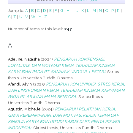
Jump to:
A
|
B
|
C
|
D
|
E
|
F
|
G
|
H
|
I
|
J
|
K
|
L
|
M
|
N
|
O
|
P
|
R
|
S
|
T
|
U
|
V
|
W
|
Y
|
Z
Number of items at this level:
247
.
A
Adeline, Natasha
(2024)
PENGARUH KOMPENSASI,
LOYALITAS, DAN MOTIVASI KERJA TERHADAP KINERJA
KARYAWAN PADA PT. SANHAW UNGGUL LESTARI.
Skripsi
thesis, Universitas Buddhi Dharma.
Afandi, Alvin
(2025)
PENGARUH KOMUNIKASI, STRES KERJA,
DAN LINGKUNGAN KERJA TERHADAP KINERJA KARYAWAN
PADA PT. ARJUNA MAHA SENTOSA.
Skripsi thesis,
Universitas Buddhi Dharma.
Agustin, Michelle
(2024)
PENGARUH PELATIHAN KERJA,
GAYA KEPEMIMPINAN, DAN MOTIVASI KERJA TERHADAP
KINERJA KARYAWAN (STUDI KASUS DI PT. PENTA POWER
INDONESIA).
Skripsi thesis, Universitas Buddhi Dharma.