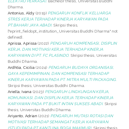
ELEKTRO PERKASA).
Bachelor thesis, Universitas Buddhi
Dharma.
Antonius, Aldy
(2019)
PENGARUH KONFLIK KELUARGA
STRES KERJA TERHADAP KINERJA KARYAWAN PADA
PT.BAHARI JAYA ABADI.
Skripsi thesis,
["eprint_fieldopt_institution_Universitas Buddhi Dharma" not
defined].
Aprissa, Aprissa
(2022)
PENGARUH KOMPENSASI, DISIPLIN
KERJA, DAN MOTIVASI KERJA TERHADAP KINERJA
KARYAWAN DI PT. FC PLASINDO.
Skripsi thesis, Universitas
Buddhi Dharma.
Ardhtia, Cicilia
(2024)
PENGARUH BUDAYA ORGANISASI,
GAYA KEPEMIMPINAN, DAN KOMPENSASI TERHADAP
KINERJA KARYAWAN PADA PT. MITRA MULTI PACKAGING.
Skripsi thesis, Universitas Buddhi Dharma.
Ariella, Ivana
(2023)
PENGARUH LINGKUNGAN KERJA,
KOMUNIKASI, DAN DISIPLIN KERJA TERHADAP KINERJA
KARYAWAN PADA PT BUKIT INTAN SUKSES ABADI.
Skripsi
thesis, Universitas Buddhi Dharma.
Ariyanto, Adrian
(2021)
PENGARUH MUTASI ROTASI DAN
MOTIVASI TERHADAP SEMANGAT KERJA KARYAWAN
(STUDI PADA PT KANTUNA BOGA MAKMUR).
Skripsi thesis,