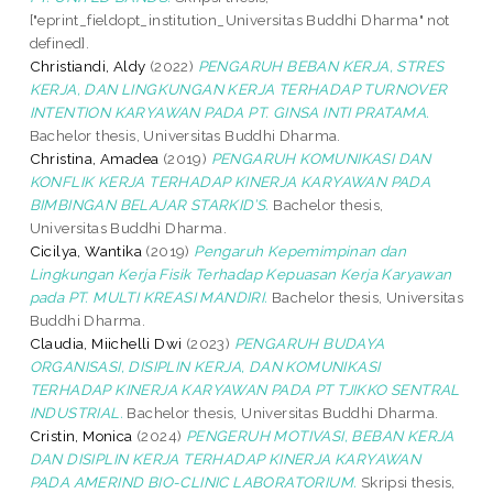
["eprint_fieldopt_institution_Universitas Buddhi Dharma" not
defined].
Christiandi, Aldy
(2022)
PENGARUH BEBAN KERJA, STRES
KERJA, DAN LINGKUNGAN KERJA TERHADAP TURNOVER
INTENTION KARYAWAN PADA PT. GINSA INTI PRATAMA.
Bachelor thesis, Universitas Buddhi Dharma.
Christina, Amadea
(2019)
PENGARUH KOMUNIKASI DAN
KONFLIK KERJA TERHADAP KINERJA KARYAWAN PADA
BIMBINGAN BELAJAR STARKID’S.
Bachelor thesis,
Universitas Buddhi Dharma.
Cicilya, Wantika
(2019)
Pengaruh Kepemimpinan dan
Lingkungan Kerja Fisik Terhadap Kepuasan Kerja Karyawan
pada PT. MULTI KREASI MANDIRI.
Bachelor thesis, Universitas
Buddhi Dharma.
Claudia, Miichelli Dwi
(2023)
PENGARUH BUDAYA
ORGANISASI, DISIPLIN KERJA, DAN KOMUNIKASI
TERHADAP KINERJA KARYAWAN PADA PT TJIKKO SENTRAL
INDUSTRIAL.
Bachelor thesis, Universitas Buddhi Dharma.
Cristin, Monica
(2024)
PENGERUH MOTIVASI, BEBAN KERJA
DAN DISIPLIN KERJA TERHADAP KINERJA KARYAWAN
PADA AMERIND BIO-CLINIC LABORATORIUM.
Skripsi thesis,