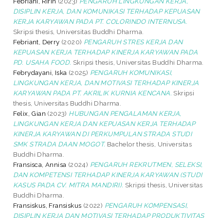
Febriani, Ririn
(2023)
PENGARUH LINGKUNGAN KERJA,
DISIPLIN KERJA, DAN KOMUNIKASI TERHADAP KEPUASAN
KERJA KARYAWAN PADA PT. COLORINDO INTERNUSA.
Skripsi thesis, Universitas Buddhi Dharma.
Febriant, Derry
(2020)
PENGARUH STRES KERJA DAN
KEPUASAN KERJA TERHADAP KINERJA KARYAWAN PADA
PD. USAHA FOOD.
Skripsi thesis, Universitas Buddhi Dharma.
Febrydayani, Iska
(2025)
PENGARUH KOMUNIKASI,
LINGKUNGAN KERJA, DAN MOTIVASI TERHADAP KINERJA
KARYAWAN PADA PT. AKRILIK KURNIA KENCANA.
Skripsi
thesis, Universitas Buddhi Dharma.
Felix, Gian
(2023)
HUBUNGAN PENGALAMAN KERJA,
LINGKUNGAN KERJA DAN KEPUASAN KERJA TERHADAP
KINERJA KARYAWAN DI PERKUMPULAN STRADA STUDI
SMK STRADA DAAN MOGOT.
Bachelor thesis, Universitas
Buddhi Dharma.
Fransisca, Annisa
(2024)
PENGARUH REKRUTMEN, SELEKSI,
DAN KOMPETENSI TERHADAP KINERJA KARYAWAN (STUDI
KASUS PADA CV. MITRA MANDIRI).
Skripsi thesis, Universitas
Buddhi Dharma.
Fransiskus, Fransiskus
(2022)
PENGARUH KOMPENSASI,
DISIPLIN KERJA DAN MOTIVASI TERHADAP PRODUKTIVITAS