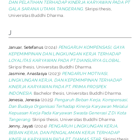
DAN PELATIHAN TERHADAP KINERJA KARYAWAN PADA PT
GALA SARANA UTAMA TANGERANG.
Skripsi thesis,
Universitas Buddhi Dharma.
J
Januar, Setefanus
(2024)
PENGARUH KOMPENSASI, GAYA
KEPEMIMPINAN DAN LINGKUNGAN KERJA TERHADAP
LOYALITAS KARYAWAN PADA PT DIANSURYA GLOBAL.
Skripsi thesis, Universitas Buddhi Dharma.
Jasmine, Anastasya
(2023)
PENGARUH MOTIVASI,
LINGKUNGAN KERJA, DAN KEPEMIMPINAN TERHADAP
KINERJA KARYAWAN PADA PT. PRIMA PROSPEK
INDONESIA.
Bachelor thesis, Universitas Buddhi Dharma.
Jenesia, Jenesia
(2025)
Pengaruh Beban Kerja, Kompensasi,
Dan Budaya Organisasi Terhadap Kinerja Karyawan Melalui
Kepuasan Kerja Pada Karyawan Swasta Generasi Z Di Kota
Tangerang.
Skripsi thesis, Universitas Buddhi Dharma.
Jenny, Jayati
(2024)
PENGARUH LINGKUNGAN KERJA,
BEBAN KERJA, DAN PENGALAMAN KERJA TERHADAP
KINERJA KARYAWAN PADA PT. DIAMAS STAR.
Skripsi thesis,