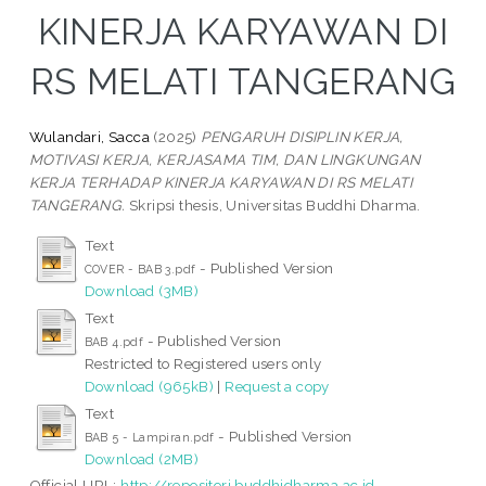
KINERJA KARYAWAN DI
RS MELATI TANGERANG
Wulandari, Sacca
(2025)
PENGARUH DISIPLIN KERJA,
MOTIVASI KERJA, KERJASAMA TIM, DAN LINGKUNGAN
KERJA TERHADAP KINERJA KARYAWAN DI RS MELATI
TANGERANG.
Skripsi thesis, Universitas Buddhi Dharma.
Text
- Published Version
COVER - BAB 3.pdf
Download (3MB)
Text
- Published Version
BAB 4.pdf
Restricted to Registered users only
Download (965kB)
|
Request a copy
Text
- Published Version
BAB 5 - Lampiran.pdf
Download (2MB)
Official URL:
http://repositori.buddhidharma.ac.id