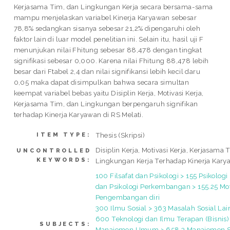
Kerjasama Tim, dan Lingkungan Kerja secara bersama-sama
mampu menjelaskan variabel Kinerja Karyawan sebesar
78,8% sedangkan sisanya sebesar 21,2% dipengaruhi oleh
faktor lain di luar model penelitian ini. Selain itu, hasil uji F
menunjukan nilai Fhitung sebesar 88,478 dengan tingkat
signifikasi sebesar 0,000. Karena nilai Fhitung 88,478 lebih
besar dari Ftabel 2,4 dan nilai signifikansi lebih kecil daru
0,05 maka dapat disimpulkan bahwa secara simultan
keempat variabel bebas yaitu Disiplin Kerja, Motivasi Kerja,
Kerjasama Tim, dan Lingkungan berpengaruh signifikan
terhadap Kinerja Karyawan di RS Melati.
Thesis (Skripsi)
ITEM TYPE:
Disiplin Kerja, Motivasi Kerja, Kerjasama 
UNCONTROLLED
KEYWORDS:
Lingkungan Kerja Terhadap Kinerja Kar
100 Filsafat dan Psikologi > 155 Psikologi
dan Psikologi Perkembangan > 155.25 Mot
Pengembangan diri
300 Ilmu Sosial > 363 Masalah Sosial La
600 Teknologi dan Ilmu Terapan (Bisnis)
SUBJECTS:
Manajemen Umum > 658.3 Manajemen 