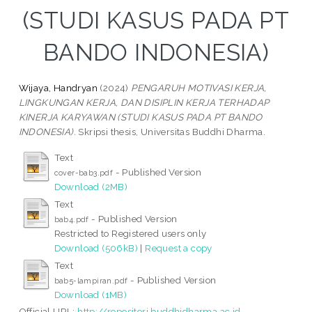
(STUDI KASUS PADA PT
BANDO INDONESIA)
Wijaya, Handryan
(2024)
PENGARUH MOTIVASI KERJA,
LINGKUNGAN KERJA, DAN DISIPLIN KERJA TERHADAP
KINERJA KARYAWAN (STUDI KASUS PADA PT BANDO
INDONESIA).
Skripsi thesis, Universitas Buddhi Dharma.
Text
- Published Version
cover-bab3.pdf
Download (2MB)
Text
- Published Version
bab4.pdf
Restricted to Registered users only
Download (506kB)
|
Request a copy
Text
- Published Version
bab5-lampiran.pdf
Download (1MB)
Official URL:
http://repositori.buddhidharma.ac.id