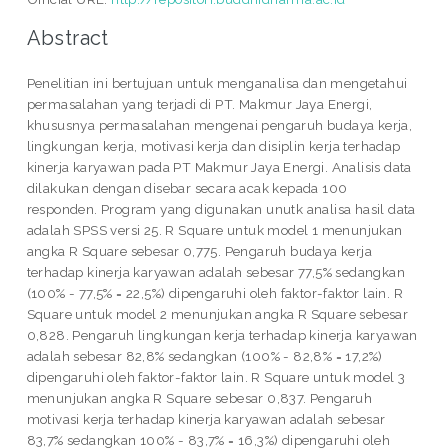
Abstract
Penelitian ini bertujuan untuk menganalisa dan mengetahui
permasalahan yang terjadi di PT. Makmur Jaya Energi,
khususnya permasalahan mengenai pengaruh budaya kerja,
lingkungan kerja, motivasi kerja dan disiplin kerja terhadap
kinerja karyawan pada PT Makmur Jaya Energi. Analisis data
dilakukan dengan disebar secara acak kepada 100
responden. Program yang digunakan unutk analisa hasil data
adalah SPSS versi 25. R Square untuk model 1 menunjukan
angka R Square sebesar 0,775. Pengaruh budaya kerja
terhadap kinerja karyawan adalah sebesar 77,5% sedangkan
(100% - 77,5% = 22,5%) dipengaruhi oleh faktor-faktor lain. R
Square untuk model 2 menunjukan angka R Square sebesar
0,828. Pengaruh lingkungan kerja terhadap kinerja karyawan
adalah sebesar 82,8% sedangkan (100% - 82,8% = 17,2%)
dipengaruhi oleh faktor-faktor lain. R Square untuk model 3
menunjukan angka R Square sebesar 0,837. Pengaruh
motivasi kerja terhadap kinerja karyawan adalah sebesar
83,7% sedangkan 100% - 83,7% = 16,3%) dipengaruhi oleh