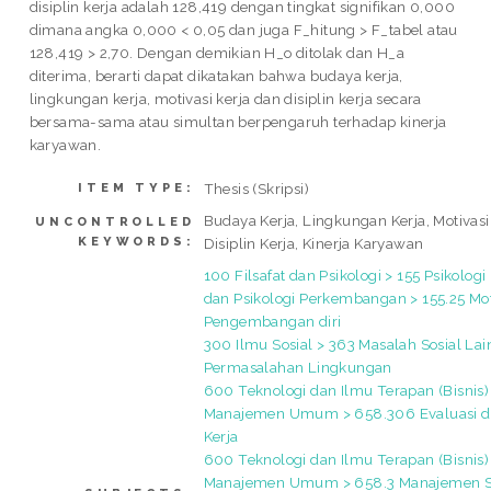
disiplin kerja adalah 128,419 dengan tingkat signifikan 0,000
dimana angka 0,000 < 0,05 dan juga F_hitung > F_tabel atau
128,419 > 2,70. Dengan demikian H_o ditolak dan H_a
diterima, berarti dapat dikatakan bahwa budaya kerja,
lingkungan kerja, motivasi kerja dan disiplin kerja secara
bersama-sama atau simultan berpengaruh terhadap kinerja
karyawan.
Thesis (Skripsi)
ITEM TYPE:
Budaya Kerja, Lingkungan Kerja, Motivasi
UNCONTROLLED
KEYWORDS:
Disiplin Kerja, Kinerja Karyawan
100 Filsafat dan Psikologi > 155 Psikologi
dan Psikologi Perkembangan > 155.25 Mot
Pengembangan diri
300 Ilmu Sosial > 363 Masalah Sosial Lai
Permasalahan Lingkungan
600 Teknologi dan Ilmu Terapan (Bisnis)
Manajemen Umum > 658.306 Evaluasi da
Kerja
600 Teknologi dan Ilmu Terapan (Bisnis)
Manajemen Umum > 658.3 Manajemen 