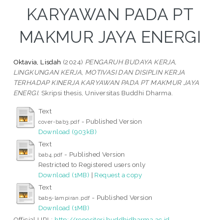
KARYAWAN PADA PT
MAKMUR JAYA ENERGI
Oktavia, Lisdah
(2024)
PENGARUH BUDAYA KERJA,
LINGKUNGAN KERJA, MOTIVASI DAN DISIPLIN KERJA
TERHADAP KINERJA KARYAWAN PADA PT MAKMUR JAYA
ENERGI.
Skripsi thesis, Universitas Buddhi Dharma.
Text
- Published Version
cover-bab3.pdf
Download (903kB)
Text
- Published Version
bab4.pdf
Restricted to Registered users only
Download (1MB)
|
Request a copy
Text
- Published Version
bab5-lampiran.pdf
Download (1MB)
Official URL:
http://repositori.buddhidharma.ac.id