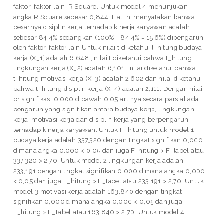
faktor-faktor lain. R Square. Untuk model 4 menunjukan
angka R Square sebesar 0,844. Hal ini menyatakan bahwa
besarnya disiplin kerja terhadap kinerja karyawan adalah
sebesar 84,4% sedangkan (100% - 84,4% = 15,6%) dipengaruhi
oleh faktor-faktor lain Untuk nilai t diketahui t_hitung budaya
kerja (X_1) adalah 6,648 , nilai t diketahui bahwa t_hitung
lingkungan kerja (X_2) adalah 6,101 , nilai diketahui bahwa
t_hitung motivasi kerja (X_3) adalah 2,602 dan nilai diketahui
bahwa t_hitung disiplin kerja (X_4) adalah 2,111. Dengan nilai
pr signifikasi 0,000 dibawah 0,05 artinya secara parsial ada
pengaruh yang signifikan antara budaya kerja, lingkungan
kerja, motivasi kerja dan disiplin kerja yang berpengaruh
terhadap kinerja karyawan. Untuk F_hitung untuk model 1
budaya kerja adalah 337,320 dengan tingkat signifikan 0,000
dimana angka 0,000 < 0,05 dan juga F_hitung > F_tabel atau
337,320 > 2,70. Untuk model 2 lingkungan kerja adalah
233,191 dengan tingkat signifikan 0,000 dimana angka 0,000
< 0,05 dan juga F_hitung > F_tabel atau 233,191 > 2,70. Untuk
model 3 motivasi kerja adalah 163,840 dengan tingkat
signifikan 0,000 dimana angka 0,000 < 0,05 dan juga
F_hitung > F_tabel atau 163,840 > 2,70. Untuk model 4