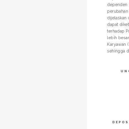
dependen s
perubahan 
dijelaskan 
dapat dike
terhadap Pr
lebih besa
Karyawan (Y
sehingga d
UN
DEPOS