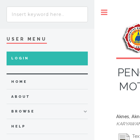
Toggle
USER MENU
LOGIN
PEN
HOME
MOT
ABOUT
BROWSE
Aknes, Akn
KARYAWAN 
HELP
Tex