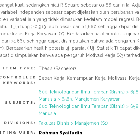
angat kuat, sedangkan niali R Square sebesar 0,586 dan nilai A
variabel independen sebesar dapat dijelaskan oleh perubahan va
oleh variabel lain yang tidak dimasukan kedalam model regresi. Berda
tahui T_(hitung )-0,913 lebih besar dari >1,660 sehingga dapat d
oduktivitas Kerja Karyawan (Y). Berdasarkan hasil hipotesis uji parsi
r dari >1,660 sehingga dapat disimpulakan bahwa ada pengaruh K
). Berdasarkan hasil hipotesis uji parsial ( Uji Statistik T) dapat d
apat disimpulakan bahwa ada pengaruh Motivasi Kerja (X3) terhada
Thesis (Bachelor)
ITEM TYPE:
CONTROLLED
Beban Kerja, Kemampuan Kerja, Motivassi Kerja,
KEYWORDS:
600 Teknologi dan Ilmu Terapan (Bisnis) > 
Manusia > 6583. Manajemen Karyawan
SUBJECTS:
600 Teknologi dan Ilmu Terapan (Bisnis) > 
Manusia
Fakultas Bisnis > Manajemen (S1)
DIVISIONS:
Rohman Syaifudin
ITING USER: