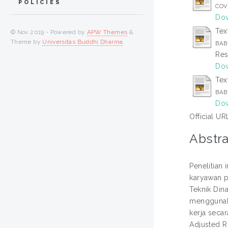
POLICIES
COVE
Dow
Tex
© Nov 2019 - Powered by
APW Themes
&
Theme by
Universitas Buddhi Dharma
.
BAB 
Res
Dow
Tex
BAB
Dow
Official UR
Abstra
Penelitian
karyawan p
Teknik Din
menggunaka
kerja seca
Adjusted R