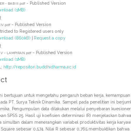
- Published Version
R - BAB III.pdf
nload (1MB)
t
- Published Version
IV.pdf
tricted to Registered users only
nload (860kB)
|
Request a copy
t
- Published Version
 V - LAMPIRAN.pdf
nload (1MB)
L:
http://repositori.buddhidharma.ac.id
ct
 ini bertujuan untuk mengetahu pengaruh beban kerja, kemampuan ke
ada PT. Surya Teknik Dinamika. Sampel pada penelitian ini berju
amika. Pengumpulan data dilakukan melalui penyebaran kuesioner,
n SPSS 25. Hasil uji koefisien determinasi (R) menjelaskan bahwa
ra simultan dalam menerangkan variabel produktivitas kerja karyaw
 Square sebesar 0,574. Nilai R sebesar 0,765 membuktikan bahwa