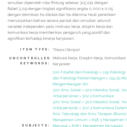
simultan diperoleh nilai fhitung sebesar 315,051 dengan
ftabel 3,09 dengan tingkat signifikansi angka 0,000 ≤ 0,05
dengan demikian ho ditolak dan ha diterima Hasil penelitian
menunjukkan bahwa secara parsial dan simultan seluruh
variabel independen yaitu motivasi kerja, disiplin kerja dan
komunikasi kerja memberikan pengaruh yang positif dan
signifikan terhadap kinerja karyawan.
Thesis (Skripsi)
ITEM TYPE:
Motivasi Kerja, Disiplin Kerja, Komunikasi 
UNCONTROLLED
KEYWORDS:
Karyawan
100 Filsafat dan Psikologi > 155 Psikologi
dan Psikologi Perkembangan > 155.25 Mot
Pengembangan diri
300 Ilmu Sosial > 302 Interaksi Sosial, 
Antarpersonal > 302.2 Komunikasi
300 Ilmu Sosial > 302 Interaksi Sosial, 
Antarpersonal > 302.3 Komunikasi Dala
600 Teknologi dan Ilmu Terapan (Bisnis)
Manajemen Umum > 658.3 Manajemen 
Manusia > 6583. Manajemen Karyawan
SUBJECTS: