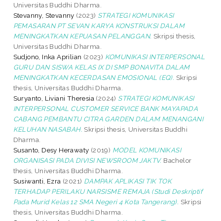
Universitas Buddhi Dharma.
Stevanny, Stevanny
(2023)
STRATEGI KOMUNIKASI
PEMASARAN PT SEVAN KARYA KONSTRUKSI DALAM
MENINGKATKAN KEPUASAN PELANGGAN.
Skripsi thesis,
Universitas Buddhi Dharma.
Sudjono, Inka Aprilian
(2023)
KOMUNIKASI INTERPERSONAL
GURU DAN SISWA KELAS IX DI SMP BONAVITA DALAM
MENINGKATKAN KECERDASAN EMOSIONAL (EQ).
Skripsi
thesis, Universitas Buddhi Dharma.
Suryanto, Liviani Theresia
(2024)
STRATEGI KOMUNIKASI
INTERPERSONAL CUSTOMER SERVICE BANK MAYAPADA
CABANG PEMBANTU CITRA GARDEN DALAM MENANGANI
KELUHAN NASABAH.
Skripsi thesis, Universitas Buddhi
Dharma.
Susanto, Desy Herawaty
(2019)
MODEL KOMUNIKASI
ORGANISASI PADA DIVISI NEWSROOM JAKTV.
Bachelor
thesis, Universitas Buddhi Dharma.
Susiwanti, Ezra
(2021)
DAMPAK APLIKASI TIK TOK
TERHADAP PERILAKU NARSISME REMAJA (Studi Deskriptif
Pada Murid Kelas 12 SMA Negeri 4 Kota Tangerang).
Skripsi
thesis, Universitas Buddhi Dharma.