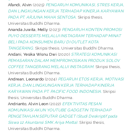
Afandi, Alvin
(2025)
PENGARUH KOMUNIKASI, STRES KERJA,
DAN LINGKUNGAN KERJA TERHADAP KINERJA KARYAWAN
PADA PT. ARJUNA MAHA SENTOSA.
Skripsi thesis,
Universitas Buddhi Dharma.
Ananda Juwita, Melly
(2023)
PENGARUH KONTEN PROMOSI
PUYO DESSERTS MELALUI INSTAGRAM TERHADAP MINAT
BELI PADA KONSUMEN BARU DI OUTLET KOTA
TANGERANG.
Skripsi thesis, Universitas Buddhi Dharma.
Andani, Yesika Wisnu Dwi
(2020)
STRATEGI KOMUNIKASI
PEMASARAN DALAM MEMPROMOSIKAN PRODUK SOLOV
COFFEE TANGERANG MELALUI INSTAGRAM.
Skripsi thesis,
Universitas Buddhi Dharma.
Andrean, Leonardo
(2024)
PEGARUH ETOS KERJA, MOTIVASI
KERJA, DAN LINGKUNGAN KERJA TERHADAP KINERJA
KARYAWAN PADA PT. PACIFIC FOOD INDONESIA.
Skripsi
thesis, Universitas Buddhi Dharma.
Andrianto, Alvin Leon
(2022)
EFEKTIVITAS PESAN
KOMUNIKASI AKUN YOUTUBE GADGETIN TERHADAP
PENGETAHUAN SEPUTAR GADGET (Studi Deskriptif pada
Siswa 12 Akuntansi SMK Ariya Metta).
Skripsi thesis,
Universitas Buddhi Dharma.