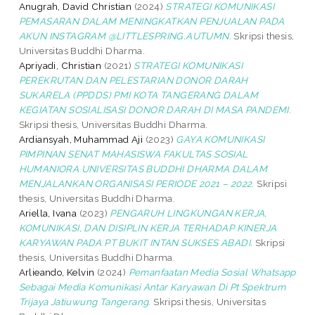
Anugrah, David Christian
(2024)
STRATEGI KOMUNIKASI
PEMASARAN DALAM MENINGKATKAN PENJUALAN PADA
AKUN INSTAGRAM @LITTLESPRING.AUTUMN.
Skripsi thesis,
Universitas Buddhi Dharma.
Apriyadi, Christian
(2021)
STRATEGI KOMUNIKASI
PEREKRUTAN DAN PELESTARIAN DONOR DARAH
SUKARELA (PPDDS) PMI KOTA TANGERANG DALAM
KEGIATAN SOSIALISASI DONOR DARAH DI MASA PANDEMI.
Skripsi thesis, Universitas Buddhi Dharma.
Ardiansyah, Muhammad Aji
(2023)
GAYA KOMUNIKASI
PIMPINAN SENAT MAHASISWA FAKULTAS SOSIAL
HUMANIORA UNIVERSITAS BUDDHI DHARMA DALAM
MENJALANKAN ORGANISASI PERIODE 2021 – 2022.
Skripsi
thesis, Universitas Buddhi Dharma.
Ariella, Ivana
(2023)
PENGARUH LINGKUNGAN KERJA,
KOMUNIKASI, DAN DISIPLIN KERJA TERHADAP KINERJA
KARYAWAN PADA PT BUKIT INTAN SUKSES ABADI.
Skripsi
thesis, Universitas Buddhi Dharma.
Arlieando, Kelvin
(2024)
Pemanfaatan Media Sosial Whatsapp
Sebagai Media Komunikasi Antar Karyawan Di Pt Spektrum
Trijaya Jatiuwung Tangerang.
Skripsi thesis, Universitas