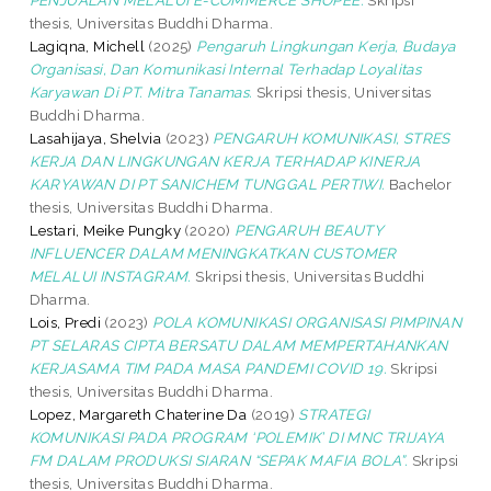
thesis, Universitas Buddhi Dharma.
Lagiqna, Michell
(2025)
Pengaruh Lingkungan Kerja, Budaya
Organisasi, Dan Komunikasi Internal Terhadap Loyalitas
Karyawan Di PT. Mitra Tanamas.
Skripsi thesis, Universitas
Buddhi Dharma.
Lasahijaya, Shelvia
(2023)
PENGARUH KOMUNIKASI, STRES
KERJA DAN LINGKUNGAN KERJA TERHADAP KINERJA
KARYAWAN DI PT SANICHEM TUNGGAL PERTIWI.
Bachelor
thesis, Universitas Buddhi Dharma.
Lestari, Meike Pungky
(2020)
PENGARUH BEAUTY
INFLUENCER DALAM MENINGKATKAN CUSTOMER
MELALUI INSTAGRAM.
Skripsi thesis, Universitas Buddhi
Dharma.
Lois, Predi
(2023)
POLA KOMUNIKASI ORGANISASI PIMPINAN
PT SELARAS CIPTA BERSATU DALAM MEMPERTAHANKAN
KERJASAMA TIM PADA MASA PANDEMI COVID 19.
Skripsi
thesis, Universitas Buddhi Dharma.
Lopez, Margareth Chaterine Da
(2019)
STRATEGI
KOMUNIKASI PADA PROGRAM ‘POLEMIK’ DI MNC TRIJAYA
FM DALAM PRODUKSI SIARAN “SEPAK MAFIA BOLA”.
Skripsi
thesis, Universitas Buddhi Dharma.