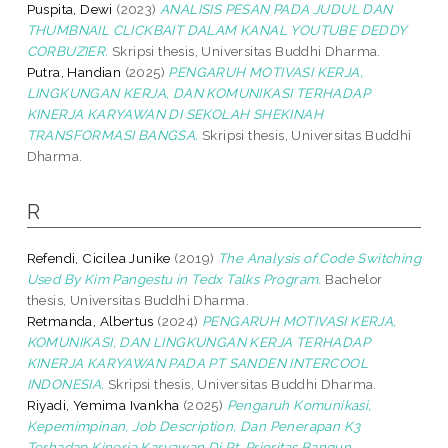
Puspita, Dewi
(2023)
ANALISIS PESAN PADA JUDUL DAN
THUMBNAIL CLICKBAIT DALAM KANAL YOUTUBE DEDDY
CORBUZIER.
Skripsi thesis, Universitas Buddhi Dharma.
Putra, Handian
(2025)
PENGARUH MOTIVASI KERJA,
LINGKUNGAN KERJA, DAN KOMUNIKASI TERHADAP
KINERJA KARYAWAN DI SEKOLAH SHEKINAH
TRANSFORMASI BANGSA.
Skripsi thesis, Universitas Buddhi
Dharma.
R
Refendi, Cicilea Junike
(2019)
The Analysis of Code Switching
Used By Kim Pangestu in Tedx Talks Program.
Bachelor
thesis, Universitas Buddhi Dharma.
Retmanda, Albertus
(2024)
PENGARUH MOTIVASI KERJA,
KOMUNIKASI, DAN LINGKUNGAN KERJA TERHADAP
KINERJA KARYAWAN PADA PT SANDEN INTERCOOL
INDONESIA.
Skripsi thesis, Universitas Buddhi Dharma.
Riyadi, Yemima Ivankha
(2025)
Pengaruh Komunikasi,
Kepemimpinan, Job Description, Dan Penerapan K3
Terhadap Kinerja Karyawan Di Pt. Prioritas Bangun