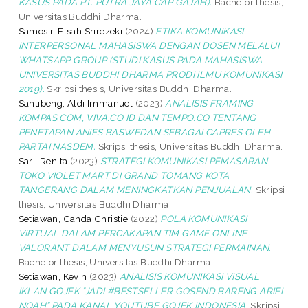
KASUS PADA PT. PUTRA JAYA CAP GAJAH).
Bachelor thesis,
Universitas Buddhi Dharma.
Samosir, Elsah Srirezeki
(2024)
ETIKA KOMUNIKASI
INTERPERSONAL MAHASISWA DENGAN DOSEN MELALUI
WHATSAPP GROUP (STUDI KASUS PADA MAHASISWA
UNIVERSITAS BUDDHI DHARMA PRODI ILMU KOMUNIKASI
2019).
Skripsi thesis, Universitas Buddhi Dharma.
Santibeng, Aldi Immanuel
(2023)
ANALISIS FRAMING
KOMPAS.COM, VIVA.CO.ID DAN TEMPO.CO TENTANG
PENETAPAN ANIES BASWEDAN SEBAGAI CAPRES OLEH
PARTAI NASDEM.
Skripsi thesis, Universitas Buddhi Dharma.
Sari, Renita
(2023)
STRATEGI KOMUNIKASI PEMASARAN
TOKO VIOLET MART DI GRAND TOMANG KOTA
TANGERANG DALAM MENINGKATKAN PENJUALAN.
Skripsi
thesis, Universitas Buddhi Dharma.
Setiawan, Canda Christie
(2022)
POLA KOMUNIKASI
VIRTUAL DALAM PERCAKAPAN TIM GAME ONLINE
VALORANT DALAM MENYUSUN STRATEGI PERMAINAN.
Bachelor thesis, Universitas Buddhi Dharma.
Setiawan, Kevin
(2023)
ANALISIS KOMUNIKASI VISUAL
IKLAN GOJEK “JADI #BESTSELLER GOSEND BARENG ARIEL
NOAH” PADA KANAL YOUTUBE GOJEK INDONESIA.
Skripsi