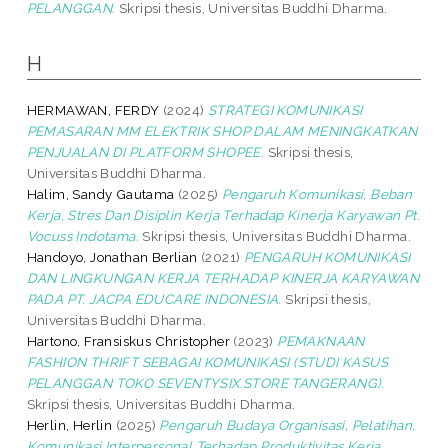
PELANGGAN.
Skripsi thesis, Universitas Buddhi Dharma.
H
HERMAWAN, FERDY
(2024)
STRATEGI KOMUNIKASI
PEMASARAN MM ELEKTRIK SHOP DALAM MENINGKATKAN
PENJUALAN DI PLATFORM SHOPEE.
Skripsi thesis,
Universitas Buddhi Dharma.
Halim, Sandy Gautama
(2025)
Pengaruh Komunikasi, Beban
Kerja, Stres Dan Disiplin Kerja Terhadap Kinerja Karyawan Pt.
Vocuss Indotama.
Skripsi thesis, Universitas Buddhi Dharma.
Handoyo, Jonathan Berlian
(2021)
PENGARUH KOMUNIKASI
DAN LINGKUNGAN KERJA TERHADAP KINERJA KARYAWAN
PADA PT. JACPA EDUCARE INDONESIA.
Skripsi thesis,
Universitas Buddhi Dharma.
Hartono, Fransiskus Christopher
(2023)
PEMAKNAAN
FASHION THRIFT SEBAGAI KOMUNIKASI (STUDI KASUS
PELANGGAN TOKO SEVENTYSIX.STORE TANGERANG).
Skripsi thesis, Universitas Buddhi Dharma.
Herlin, Herlin
(2025)
Pengaruh Budaya Organisasi, Pelatihan,
Komunikasi Interpersonal Terhadap Produktivitas Kerja