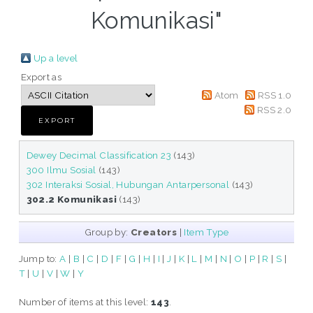
Komunikasi"
Up a level
Export as
Atom
RSS 1.0
RSS 2.0
Dewey Decimal Classification 23
(143)
300 Ilmu Sosial
(143)
302 Interaksi Sosial, Hubungan Antarpersonal
(143)
302.2 Komunikasi
(143)
Group by:
Creators
|
Item Type
Jump to:
A
|
B
|
C
|
D
|
F
|
G
|
H
|
I
|
J
|
K
|
L
|
M
|
N
|
O
|
P
|
R
|
S
|
T
|
U
|
V
|
W
|
Y
Number of items at this level:
143
.