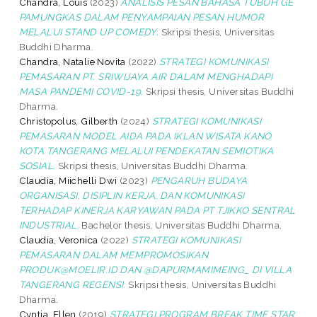
Chandra, Louis
(2023)
ANALISIS PESAN BAHASA TUBUH GE
PAMUNGKAS DALAM PENYAMPAIAN PESAN HUMOR
MELALUI STAND UP COMEDY.
Skripsi thesis, Universitas
Buddhi Dharma.
Chandra, Natalie Novita
(2022)
STRATEGI KOMUNIKASI
PEMASARAN PT. SRIWIJAYA AIR DALAM MENGHADAPI
MASA PANDEMI COVID-19.
Skripsi thesis, Universitas Buddhi
Dharma.
Christopolus, Gilberth
(2024)
STRATEGI KOMUNIKASI
PEMASARAN MODEL AIDA PADA IKLAN WISATA KANO
KOTA TANGERANG MELALUI PENDEKATAN SEMIOTIKA
SOSIAL.
Skripsi thesis, Universitas Buddhi Dharma.
Claudia, Miichelli Dwi
(2023)
PENGARUH BUDAYA
ORGANISASI, DISIPLIN KERJA, DAN KOMUNIKASI
TERHADAP KINERJA KARYAWAN PADA PT TJIKKO SENTRAL
INDUSTRIAL.
Bachelor thesis, Universitas Buddhi Dharma.
Claudia, Veronica
(2022)
STRATEGI KOMUNIKASI
PEMASARAN DALAM MEMPROMOSIKAN
PRODUK@MOELIR.ID DAN @DAPURMAMIMEING_ DI VILLA
TANGERANG REGENSI.
Skripsi thesis, Universitas Buddhi
Dharma.
Cyntia, Ellen
(2019)
STRATEGI PROGRAM BREAK TIME STAR