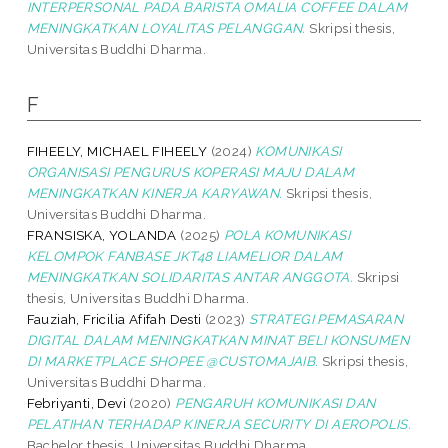
INTERPERSONAL PADA BARISTA OMALIA COFFEE DALAM
MENINGKATKAN LOYALITAS PELANGGAN.
Skripsi thesis,
Universitas Buddhi Dharma.
F
FIHEELY, MICHAEL FIHEELY
(2024)
KOMUNIKASI
ORGANISASI PENGURUS KOPERASI MAJU DALAM
MENINGKATKAN KINERJA KARYAWAN.
Skripsi thesis,
Universitas Buddhi Dharma.
FRANSISKA, YOLANDA
(2025)
POLA KOMUNIKASI
KELOMPOK FANBASE JKT48 LIAMELIOR DALAM
MENINGKATKAN SOLIDARITAS ANTAR ANGGOTA.
Skripsi
thesis, Universitas Buddhi Dharma.
Fauziah, Fricilia Afifah Desti
(2023)
STRATEGI PEMASARAN
DIGITAL DALAM MENINGKATKAN MINAT BELI KONSUMEN
DI MARKETPLACE SHOPEE @CUSTOMAJAIB.
Skripsi thesis,
Universitas Buddhi Dharma.
Febriyanti, Devi
(2020)
PENGARUH KOMUNIKASI DAN
PELATIHAN TERHADAP KINERJA SECURITY DI AEROPOLIS.
Bachelor thesis, Universitas Buddhi Dharma.