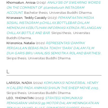
Khomsatun, Anissa
(2019)
ANALYSIS OF SWEARING WORDS
ON THE COMMENT OF @lambeturah INSTAGRAM
ACCOUNT.
Bachelor thesis, Universitas Buddhi Dharma.
Krisnawan, Teddy Cassidy
(2023)
PEMANFAATAN MEDIA
SOSIAL INSTAGRAM @CHILLAX.BOTTLEBAR DALAM
MEMENUHI KEBUTUHAN INFORMASI KEPADA PELANGGAN
CHILLAX BOTTLE AND BAR.
Skripsi thesis, Universitas
Buddhi Dharma.
Krisnonica, Natalia
(2021)
REPRESENTASI DAMPAK
PERGAULAN BEBAS PADA TOKOH “DARA” DALAM FILM
DUA GARIS BIRU (ANALISIS SEMIOTIKA ROLAND BARTHES).
Skripsi thesis, Universitas Buddhi Dharma.
L
LARISSA, NADIA
(2024)
KOMUNIKASI NONVERBAL HENRY
H CALERO PADA ANIMASI SHAUN THE SHEEP MOVIE 2015.
Skripsi thesis, Universitas Buddhi Dharma.
LEO, YHONATAN
(2025)
STRATEGI KOMUNIKASI
PEMASARAN VARIASI 99 MOTOR DALAM MENINGKATKAN
PENJUALAN MELALUI E-COMMERCE SHOPEE.
Skripsi