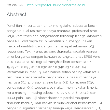
Official URL:
http://repositori.buddhidharma.ac.id
Abstract
Penelitian ini bertujuan untuk mengetahui seberapa besar
pengaruh kualitas sumber daya manusia, profesionalisme
kerja, komitmen dan pengawasan terhadap kinerja karyawan
pada PT Solid Sapta Grup. Penelitian ini menggunakan
metode kuantitatif dengan jumlah sampel sebanyak 103
responden. Teknik analisis yang digunakan adalah regresi
linier berganda dengan bantuan perangkat lunas SPSS Versi
25.0. Hasil analisis regresi menghasilkan persamaan Y=
15,297 + -0,095 X1 + 0,038 X2 + 0,346 X3 + 0,441 X4.
Persamaan ini menunjukan bahwa setiap peningkatan atau
penurunan pada variabel pengaruh kualitas sumber daya
manusia (X1), profesionalisme kerja (X2), komitmen (X3),
pengawasan (X4) sebesar 1 poin akan meningkatan kinerja
kerja masing – masing sebesar -0,095; 0,038; 0,346; dan
0,441 poin. Hasil uji hipotesis secara parsial maupum
simultan menunjukan bahwa semua variabel bebas memiliki
pengaruh signifikan terhadap kinerja kerja. Berdasarkan uji t,