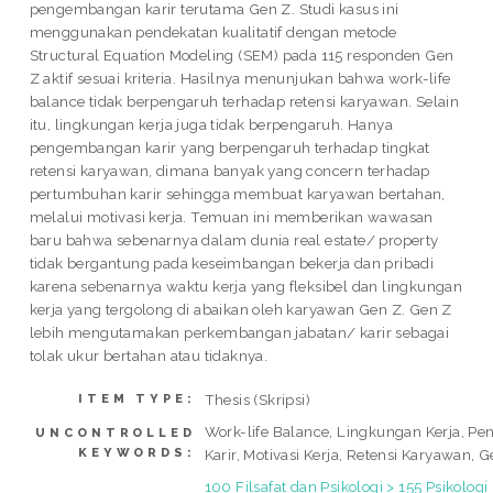
pengembangan karir terutama Gen Z. Studi kasus ini
menggunakan pendekatan kualitatif dengan metode
Structural Equation Modeling (SEM) pada 115 responden Gen
Z aktif sesuai kriteria. Hasilnya menunjukan bahwa work-life
balance tidak berpengaruh terhadap retensi karyawan. Selain
itu, lingkungan kerja juga tidak berpengaruh. Hanya
pengembangan karir yang berpengaruh terhadap tingkat
retensi karyawan, dimana banyak yang concern terhadap
pertumbuhan karir sehingga membuat karyawan bertahan,
melalui motivasi kerja. Temuan ini memberikan wawasan
baru bahwa sebenarnya dalam dunia real estate/ property
tidak bergantung pada keseimbangan bekerja dan pribadi
karena sebenarnya waktu kerja yang fleksibel dan lingkungan
kerja yang tergolong di abaikan oleh karyawan Gen Z. Gen Z
lebih mengutamakan perkembangan jabatan/ karir sebagai
tolak ukur bertahan atau tidaknya.
Thesis (Skripsi)
ITEM TYPE:
Work-life Balance, Lingkungan Kerja, 
UNCONTROLLED
KEYWORDS:
Karir, Motivasi Kerja, Retensi Karyawan, 
100 Filsafat dan Psikologi > 155 Psikologi