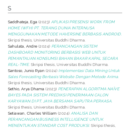
S
Saddhateja, Ega
(2023)
APLIKASI PRESENSI WORK FROM
HOME (WFH) PT. TERANG DUNIA INTERNUSA
MENGGUNAKAN METODE HAVERSINE BERBASIS ANDROID.
Skripsi thesis, Universitas Buddhi Dharma.
Sahulata, Andre
(2024)
PERANCANGAN SISTEM
DASHBOARD MONITORING BERBASIS WEB UNTUK
PEMANTAUAN KONSUMSI BAHAN BAKAR KAPAL SECARA
REAL-TIME.
Skripsi thesis, Universitas Buddhi Dharma.
Santoso, Junio Ryan
(2024)
Implementasi Data Mining Untuk
Sales Forecasting Berbasis Website Dengan Metode Arima.
Skripsi thesis, Universitas Buddhi Dharma.
Sethio, Arya Dhama
(2023)
PENERAPAN ALGORITMA NAÏVE
BAYES PADA SISTEM PREDIKSI PENERIMAAN CALON
KARYAWAN DI PT. JAYA BERSAMA SAPUTRA PERKASA.
Skripsi thesis, Universitas Buddhi Dharma.
Setiawan, Charles William
(2024)
ANALISA DAN
PERANCANGAN BUSINESS INTELLIGENCE UNTUK
MENENTUKAN STANDAR COST PRODUKSI.
Skripsi thesis,