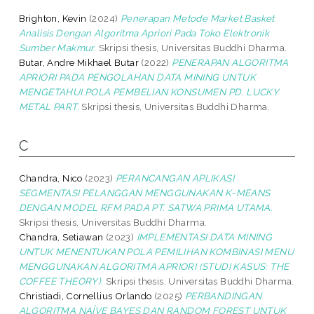
Brighton, Kevin
(2024)
Penerapan Metode Market Basket
Analisis Dengan Algoritma Apriori Pada Toko Elektronik
Sumber Makmur.
Skripsi thesis, Universitas Buddhi Dharma.
Butar, Andre Mikhael Butar
(2022)
PENERAPAN ALGORITMA
APRIORI PADA PENGOLAHAN DATA MINING UNTUK
MENGETAHUI POLA PEMBELIAN KONSUMEN PD. LUCKY
METAL PART.
Skripsi thesis, Universitas Buddhi Dharma.
C
Chandra, Nico
(2023)
PERANCANGAN APLIKASI
SEGMENTASI PELANGGAN MENGGUNAKAN K-MEANS
DENGAN MODEL RFM PADA PT. SATWA PRIMA UTAMA.
Skripsi thesis, Universitas Buddhi Dharma.
Chandra, Setiawan
(2023)
IMPLEMENTASI DATA MINING
UNTUK MENENTUKAN POLA PEMILIHAN KOMBINASI MENU
MENGGUNAKAN ALGORITMA APRIORI (STUDI KASUS: THE
COFFEE THEORY).
Skripsi thesis, Universitas Buddhi Dharma.
Christiadi, Cornellius Orlando
(2025)
PERBANDINGAN
ALGORITMA NAÏVE BAYES DAN RANDOM FOREST UNTUK