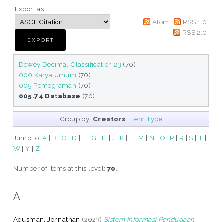
Export as
Atom
RSS 1.0
RSS 2.0
Dewey Decimal Classification 23
(70)
000 Karya Umum
(70)
005 Pemograman
(70)
005.74 Database
(70)
Group by:
Creators
|
Item Type
Jump to:
A
|
B
|
C
|
D
|
F
|
G
|
H
|
J
|
K
|
L
|
M
|
N
|
O
|
P
|
R
|
S
|
T
|
W
|
Y
|
Z
Number of items at this level:
70
.
A
Agusman, Johnathan
(2023)
Sistem Informasi Pendugaan