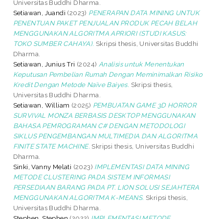
Universitas Buddhi Dharma.
Setiawan, Juandi
(2023)
PENERAPAN DATA MINING UNTUK
PENENTUAN PAKET PENJUALAN PRODUK PECAH BELAH
MENGGUNAKAN ALGORITMA APRIORI (STUDI KASUS:
TOKO SUMBER CAHAYA).
Skripsi thesis, Universitas Buddhi
Dharma.
Setiawan, Junius Tri
(2024)
Analisis untuk Menentukan
Keputusan Pembelian Rumah Dengan Meminimalkan Risiko
Kredit Dengan Metode Naïve Baiyes.
Skripsi thesis,
Universitas Buddhi Dharma.
Setiawan, William
(2025)
PEMBUATAN GAME 3D HORROR
SURVIVAL MONZA BERBASIS DESKTOP MENGGUNAKAN
BAHASA PEMROGRAMAN C# DENGAN METODOLOGI
SIKLUS PENGEMBANGAN MULTIMEDIA DAN ALGORITMA
FINITE STATE MACHINE.
Skripsi thesis, Universitas Buddhi
Dharma.
Sinki, Vanny Melati
(2023)
IMPLEMENTASI DATA MINING
METODE CLUSTERING PADA SISTEM INFORMASI
PERSEDIAAN BARANG PADA PT. LION SOLUSI SEJAHTERA
MENGGUNAKAN ALGORITMA K-MEANS.
Skripsi thesis,
Universitas Buddhi Dharma.
Stephen, Stephen
(2022)
IMPLEMENTASI METODE