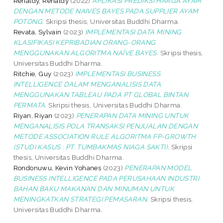
Renaldy, Renaldy
(2022)
APLIKASI PREDIKSI HARGA AYAM
DENGAN METODE NAIVES BAYES PADA SUPPLIER AYAM
POTONG.
Skripsi thesis, Universitas Buddhi Dharma.
Revata, Sylvain
(2023)
IMPLEMENTASI DATA MINING
KLASIFIKASI KEPRIBADIAN ORANG-ORANG
MENGGUNAKAN ALGORITMA NAÏVE BAYES.
Skripsi thesis,
Universitas Buddhi Dharma.
Ritchie, Guy
(2023)
IMPLEMENTASI BUSINESS
INTELLIGENCE DALAM MENGANALISIS DATA
MENGGUNAKAN TABLEAU PADA PT GLOBAL BINTAN
PERMATA.
Skripsi thesis, Universitas Buddhi Dharma.
Riyan, Riyan
(2023)
PENERAPAN DATA MINING UNTUK
MENGANALISIS POLA TRANSAKSI PENJUALAN DENGAN
METODE ASSOCIATION RULE ALGORITMA FP-GROWTH
(STUDI KASUS : PT. TUMBAKMAS NIAGA SAKTI).
Skripsi
thesis, Universitas Buddhi Dharma.
Rondonuwu, Kevin Yohanes
(2023)
PENERAPAN MODEL
BUSINESS INTELLIGENCE PADA PERUSAHAAN INDUSTRI
BAHAN BAKU MAKANAN DAN MINUMAN UNTUK
MENINGKATKAN STRATEGI PEMASARAN.
Skripsi thesis,
Universitas Buddhi Dharma.