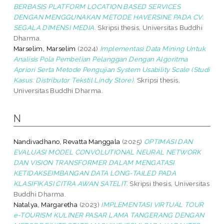
BERBASIS PLATFORM LOCATION BASED SERVICES
DENGAN MENGGUNAKAN METODE HAVERSINE PADA CV.
SEGALA DIMENSI MEDIA.
Skripsi thesis, Universitas Buddhi
Dharma.
Marselim, Marselim
(2024)
Implementasi Data Mining Untuk
Analisis Pola Pembelian Pelanggan Dengan Algoritma
Apriori Serta Metode Pengujian System Usability Scale (Studi
Kasus: Distributor Tekstil Lindy Store).
Skripsi thesis,
Universitas Buddhi Dharma.
N
Nandivadhano, Revatta Manggala
(2025)
OPTIMASI DAN
EVALUASI MODEL CONVOLUTIONAL NEURAL NETWORK
DAN VISION TRANSFORMER DALAM MENGATASI
KETIDAKSEIMBANGAN DATA LONG-TAILED PADA
KLASIFIKASI CITRA AWAN SATELIT.
Skripsi thesis, Universitas
Buddhi Dharma.
Natalya, Margaretha
(2023)
IMPLEMENTASI VIRTUAL TOUR
e-TOURISM KULINER PASAR LAMA TANGERANG DENGAN