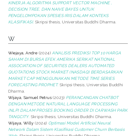
KINERJA ALGORITMA SUPPORT VECTOR MACHINE ,
DECISION TREE, DAN NAIVE BAYES UNTUK
PENGELOMPOKAN SPESIES IRIS DALAM KONTEKS
KLASIFIKASI.
Skripsi thesis, Universitas Buddhi Dharma.
W
Wiejaya, Andre
(2024)
ANALISIS PREDIKSI TOP 10 HARGA
SAHAM DI BURSA EFEK AMERIKA SERIKAT NATIONAL
ASSOCIATION OF SECURITIES DEALERS AUTOMATED
QUOTATIONS STOCK MARKET (NASDAQ) BERDASARKAN
MARKET CAP MENGGUNAKAN METODE TIME SERIES
FORECASTING PROPHET.
Skripsi thesis, Universitas Buddhi
Dharma.
Wijaya, Samuel Petrus
(2023)
PERANCANGAN CHATBOT
DENGAN METODE NATURAL LANGUAGE PROCESSING
(NLP) DALAM PROSES BOOKING ORDER DI CARWASH PARK
TANGCITY.
Skripsi thesis, Universitas Buddhi Dharma.
Wijaya, Willy
(2024)
Optimasi Model Artificial Neural
Network Dalam Sistem Klasifikasi Customer Churn Berbasis
Web.
Skripsi thesis, Universitas Buddhi Dharma.