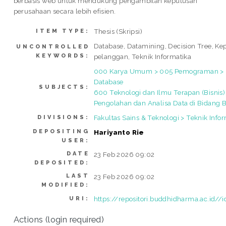
berbasis web untuk mendukung pengambilan keputusan
perusahaan secara lebih efisien.
Thesis (Skripsi)
ITEM TYPE:
Database, Datamining, Decision Tree, K
UNCONTROLLED
KEYWORDS:
pelanggan, Teknik Informatika
000 Karya Umum > 005 Pemograman > 
Database
SUBJECTS:
600 Teknologi dan Ilmu Terapan (Bisnis
Pengolahan dan Analisa Data di Bidang B
Fakultas Sains & Teknologi > Teknik Info
DIVISIONS:
DEPOSITING
Hariyanto Rie
USER:
DATE
23 Feb 2026 09:02
DEPOSITED:
LAST
23 Feb 2026 09:02
MODIFIED:
https://repositori.buddhidharma.ac.id//
URI:
Actions (login required)