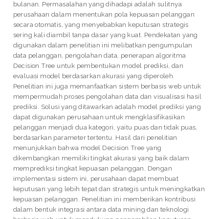
bulanan. Permasalahan yang dihadapi adalah sulitnya
perusahaan dalam menentukan pola kepuasan pelanggan
secara otomatis, yang menyebabkan keputusan strategis
sering kali diambil tanpa dasar yang kuat. Pendekatan yang
digunakan dalam penelitian ini melibatkan pengumpulan
data pelanggan, pengolahan data, penerapan algoritma
Decision Tree untuk pembentukan model prediksi, dan
evaluasi model berdasarkan akurasi yang diperoleh.
Penelitian ini juga memanfaatkan sistem berbasis web untuk
mempermudah proses pengolahan data dan visualisasi hasil
prediksi. Solusi yang ditawarkan adalah model prediksi yang
dapat digunakan perusahaan untuk mengklasifikasikan
pelanggan menjadi dua kategori, yaitu puas dan tidak puas,
berdasarkan parameter tertentu. Hasil dari penelitian
menunjukkan bahwa model Decision Tree yang
dikembangkan memiliki tingkat akurasi yang baik dalam
memprediksi tingkat kepuasan pelanggan. Dengan
implementasi sistem ini, perusahaan dapat membuat
keputusan yang lebih tepat dan strategis untuk meningkatkan
kepuasan pelanggan. Penelitian ini memberikan kontribusi
dalam bentuk integrasi antara data mining dan teknologi