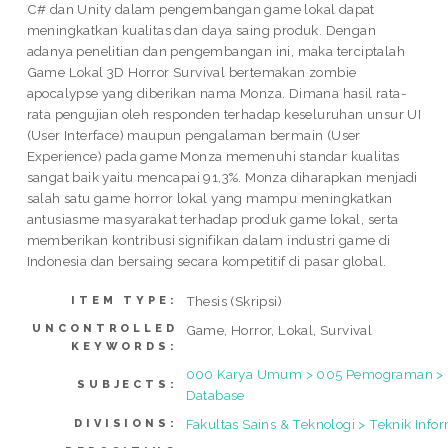
C# dan Unity dalam pengembangan game lokal dapat
meningkatkan kualitas dan daya saing produk. Dengan
adanya penelitian dan pengembangan ini, maka terciptalah
Game Lokal 3D Horror Survival bertemakan zombie
apocalypse yang diberikan nama Monza. Dimana hasil rata-
rata pengujian oleh responden terhadap keseluruhan unsur UI
(User Interface) maupun pengalaman bermain (User
Experience) pada game Monza memenuhi standar kualitas
sangat baik yaitu mencapai 91,3%. Monza diharapkan menjadi
salah satu game horror lokal yang mampu meningkatkan
antusiasme masyarakat terhadap produk game lokal, serta
memberikan kontribusi signifikan dalam industri game di
Indonesia dan bersaing secara kompetitif di pasar global.
Thesis (Skripsi)
ITEM TYPE:
UNCONTROLLED
Game, Horror, Lokal, Survival
KEYWORDS:
000 Karya Umum > 005 Pemograman > 
SUBJECTS:
Database
Fakultas Sains & Teknologi > Teknik Info
DIVISIONS: