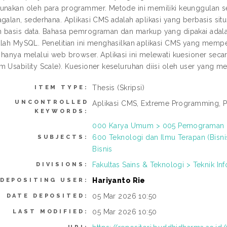
unakan oleh para programmer. Metode ini memiliki keunggulan seper
agalan, sederhana. Aplikasi CMS adalah aplikasi yang berbasis 
 basis data. Bahasa pemrograman dan markup yang dipakai adalah
alah MySQL. Penelitian ini menghasilkan aplikasi CMS yang me
 hanya melalui web browser. Aplikasi ini melewati kuesioner seca
m Usability Scale). Kuesioner keseluruhan diisi oleh user yang 
Thesis (Skripsi)
ITEM TYPE:
UNCONTROLLED
Aplikasi CMS, Extreme Programming, 
KEYWORDS:
000 Karya Umum > 005 Pemograman >
600 Teknologi dan Ilmu Terapan (Bisni
SUBJECTS:
Bisnis
Fakultas Sains & Teknologi > Teknik Inf
DIVISIONS:
Hariyanto Rie
DEPOSITING USER:
05 Mar 2026 10:50
DATE DEPOSITED:
05 Mar 2026 10:50
LAST MODIFIED: