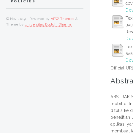
POLICIES
COVE
Dow
Tex
© Nov 2019 - Powered by
APW Themes
&
Theme by
Universitas Buddhi Dharma
.
BAB 
Res
Dow
Tex
BAB
Dow
Official UR
Abstra
ABSTRAK S
mobil di I
ditulis ke 
penelitian
aplikasi y
membuat la