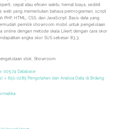
ti, cepat atau efisien waktu, hemat biaya, sedikit
situs web yang memerlukan bahasa pemrograman, script
 PHP, HTML, CSS, dan JavaScript. Basis data yang
mpermudah pemilik showroom mobil untuk pengelolaan
ra online dengan metode skala Likert dengan cara skor
mendapatkan angka skor SUS sebesar 83,3.
Pengelolaan stok, Showroom
 005.74 Database
s) > 650.0285 Pengolahan dan Analisa Data di Bidang
ormatika