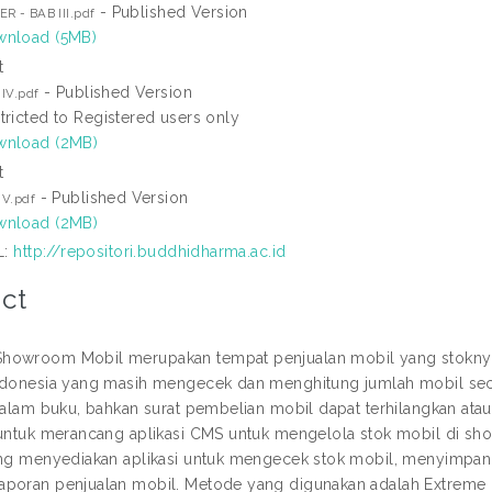
- Published Version
R - BAB III.pdf
nload (5MB)
t
- Published Version
IV.pdf
tricted to Registered users only
nload (2MB)
t
- Published Version
 V.pdf
nload (2MB)
L:
http://repositori.buddhidharma.ac.id
ct
howroom Mobil merupakan tempat penjualan mobil yang stoknya
ndonesia yang masih mengecek dan menghitung jumlah mobil seca
dalam buku, bahkan surat pembelian mobil dapat terhilangkan atau 
 untuk merancang aplikasi CMS untuk mengelola stok mobil di sho
ang menyediakan aplikasi untuk mengecek stok mobil, menyimpan
poran penjualan mobil. Metode yang digunakan adalah Extreme 