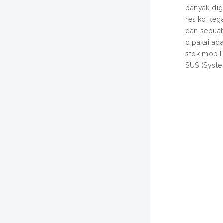
banyak dig
resiko keg
dan sebuah
dipakai ad
stok mobil
SUS (Syste