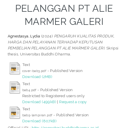
PELANGGAN PT ALIE
MARMER GALERI
Agnestasya, Lydia
(2024)
PENGARUH KUALITAS PRODUK,
HARGA DAN PELAYANAN TERHADAP KEPUTUSAN
PEMBELIAN PELANGGAN PT ALIE MARMER GALERI.
Skripsi
thesis, Universitas Buddhi Dharma.
Text
- Published Version
cover-bab3.pdf
Download (2MB)
Text
- Published Version
bab4.pdf
Restricted to Registered users only
Download (499kB)
|
Request a copy
Text
- Published Version
bab5-lampiran.pdf
Download (807kB)
Official URL:
http://repositori.buddhidharma.ac.id