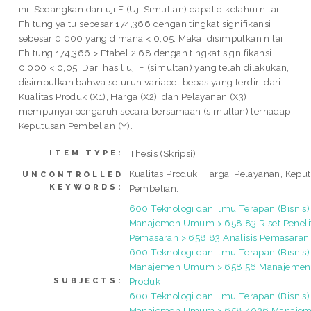
ini. Sedangkan dari uji F (Uji Simultan) dapat diketahui nilai
Fhitung yaitu sebesar 174,366 dengan tingkat signifikansi
sebesar 0,000 yang dimana < 0,05. Maka, disimpulkan nilai
Fhitung 174,366 > Ftabel 2,68 dengan tingkat signifikansi
0,000 < 0,05. Dari hasil uji F (simultan) yang telah dilakukan,
disimpulkan bahwa seluruh variabel bebas yang terdiri dari
Kualitas Produk (X1), Harga (X2), dan Pelayanan (X3)
mempunyai pengaruh secara bersamaan (simultan) terhadap
Keputusan Pembelian (Y).
Thesis (Skripsi)
ITEM TYPE:
Kualitas Produk, Harga, Pelayanan, Kepu
UNCONTROLLED
KEYWORDS:
Pembelian.
600 Teknologi dan Ilmu Terapan (Bisnis)
Manajemen Umum > 658.83 Riset Peneli
Pemasaran > 658.83 Analisis Pemasaran
600 Teknologi dan Ilmu Terapan (Bisnis)
Manajemen Umum > 658.56 Manajemen 
Produk
SUBJECTS:
600 Teknologi dan Ilmu Terapan (Bisnis)
Manajemen Umum > 658.4036 Manaje