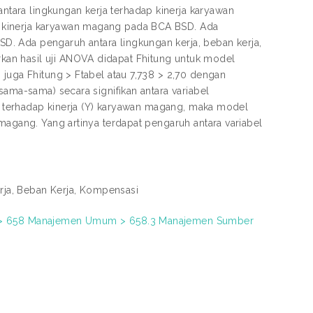
tara lingkungan kerja terhadap kinerja karyawan
 kinerja karyawan magang pada BCA BSD. Ada
. Ada pengaruh antara lingkungan kerja, beban kerja,
an hasil uji ANOVA didapat Fhitung untuk model
 juga Fhitung > Ftabel atau 7,738 > 2,70 dengan
sama-sama) secara signifikan antara variabel
3) terhadap kinerja (Y) karyawan magang, maka model
magang. Yang artinya terdapat pengaruh antara variabel
rja, Beban Kerja, Kompensasi
s) > 658 Manajemen Umum > 658.3 Manajemen Sumber