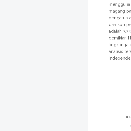
menggunaka
magang pad
pengaruh a
dan kompen
adalah 7,7
demikian H
lingkungan
analisis t
independe
D