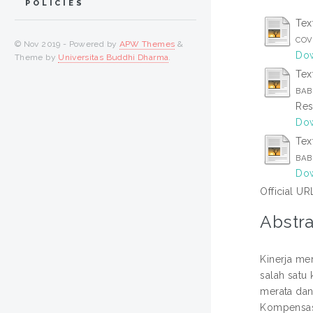
POLICIES
Tex
COVE
© Nov 2019 - Powered by
APW Themes
&
Dow
Theme by
Universitas Buddhi Dharma
.
Tex
BAB 
Res
Dow
Tex
BAB
Dow
Official UR
Abstra
Kinerja me
salah satu
merata dan
Kompensasi