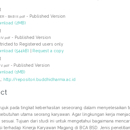
t
- Published Version
R - BAB III.pdf
nload (2MB)
t
- Published Version
IV.pdf
tricted to Registered users only
nload (544kB)
|
Request a copy
t
- Published Version
 V.pdf
nload (1MB)
L:
http://repositori.buddhidharma.ac.id
ct
rujuk pada tingkat keberhasilan seseorang dalam menyelesaikan
 kebutuhan utama seorang karyawan. Agar lingkungan kerja menjad
 sesuai. Tujuan dari studi ini untuk mengetahui bagaimana mencar
 terhadap Kinerja Karyawan Magang di BCA BSD. Jenis penelitian in