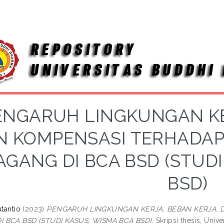
ENGARUH LINGKUNGAN KE
N KOMPENSASI TERHADAP
GANG DI BCA BSD (STUDI
BSD)
utantio
(2023)
PENGARUH LINGKUNGAN KERJA, BEBAN KERJA, 
 BCA BSD (STUDI KASUS: WISMA BCA BSD).
Skripsi thesis, Univ