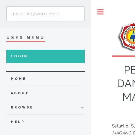
Toggle
USER MENU
LOGIN
P
HOME
DA
MA
ABOUT
BROWSE
HELP
Sutantio, S
MAGANG DI