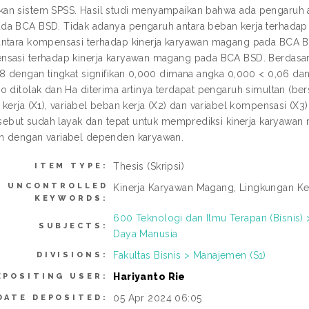
n sistem SPSS. Hasil studi menyampaikan bahwa ada pengaruh an
a BCA BSD. Tidak adanya pengaruh antara beban kerja terhadap
ntara kompensasi terhadap kinerja karyawan magang pada BCA BSD
sasi terhadap kinerja karyawan magang pada BCA BSD. Berdasark
38 dengan tingkat signifikan 0,000 dimana angka 0,000 < 0,06 dan
o ditolak dan Ha diterima artinya terdapat pengaruh simultan (ber
 kerja (X1), variabel beban kerja (X2) dan variabel kompensasi (X
ersebut sudah layak dan tepat untuk memprediksi kinerja karyawan 
n dengan variabel dependen karyawan.
Thesis (Skripsi)
ITEM TYPE:
UNCONTROLLED
Kinerja Karyawan Magang, Lingkungan Ke
KEYWORDS:
600 Teknologi dan Ilmu Terapan (Bisni
SUBJECTS:
Daya Manusia
Fakultas Bisnis > Manajemen (S1)
DIVISIONS:
Hariyanto Rie
EPOSITING USER:
05 Apr 2024 06:05
DATE DEPOSITED: