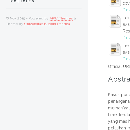
POLICIES
COVE
Dow
Tex
© Nov 2019 - Powered by
APW Themes
&
Theme by
Universitas Buddhi Dharma
.
BAB 
Res
Dow
Tex
BAB
Dow
Official UR
Abstra
Kasus penc
penanganan
memanfaatk
time, teru
yang masih
pelatihan 