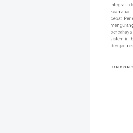
integrasi 
keamanan. 
cepat. Pen
mengurangi
berbahaya 
sistem ini
dengan res
UNCON