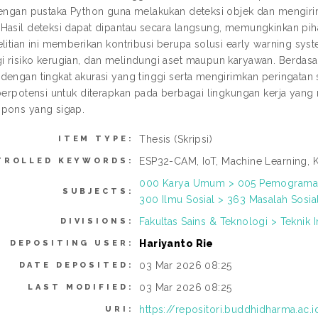
dengan pustaka Python guna melakukan deteksi objek dan mengiri
Hasil deteksi dapat dipantau secara langsung, memungkinkan p
elitian ini memberikan kontribusi berupa solusi early warning s
 risiko kerugian, dan melindungi aset maupun karyawan. Berdasa
dengan tingkat akurasi yang tinggi serta mengirimkan peringatan
 berpotensi untuk diterapkan pada berbagai lingkungan kerja y
pons yang sigap.
Thesis (Skripsi)
ITEM TYPE:
ESP32-CAM, IoT, Machine Learning,
TROLLED KEYWORDS:
000 Karya Umum > 005 Pemograman
SUBJECTS:
300 Ilmu Sosial > 363 Masalah Sos
Fakultas Sains & Teknologi > Teknik 
DIVISIONS:
Hariyanto Rie
DEPOSITING USER:
03 Mar 2026 08:25
DATE DEPOSITED:
03 Mar 2026 08:25
LAST MODIFIED:
https://repositori.buddhidharma.ac.
URI: