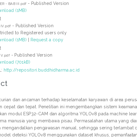
- Published Version
R - BAB III.pdf
nload (1MB)
t
- Published Version
IV.pdf
tricted to Registered users only
nload (1MB)
|
Request a copy
t
- Published Version
 V.pdf
nload (701kB)
L:
http://repositori.buddhidharma.ac.id
ct
urian dan ancaman terhadap keselamatan karyawan di area per
 cepat dan tepat. Penelitian ini mengembangkan sistem keamanan 
an modul ESP32-CAM dan algoritma YOLOv8 pada machine learni
tama manusia yang membawa pisau. Permasalahan utama yang dian
 mengandalkan pengawasan manual, sehingga sering terlambat d
model deteksi YOLOv8 menggunakan dataset khusus, pemanfaata