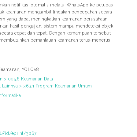
mkan notifikasi otomatis melalui WhatsApp ke petugas
ihak keamanan mengambil tindakan pencegahan secara
ystem yang dapat meningkatkan keamanan perusahaan,
rkan hasil pengujian, sistem mampu mendeteksi objek
 secara cepat dan tepat. Dengan kemampuan tersebut,
ang membutuhkan pemantauan keamanan terus-menerus
 Keamanan, YOLOv8
 > 005.8 Keamanan Data
ial Lainnya > 363.1 Program Keamanan Umum
Informatika
id//id/eprint/3067