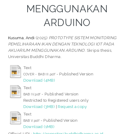
MENGGUNAKAN
ARDUINO
Kusuma, Andi
(2025)
PROTOTYPE SISTEM MONITORING
PEMELIHARAAN IKAN DENGAN TEKNOLOGI IOT PADA
AKUARIUM MENGGUNAKAN ARDUINO.
Skripsi thesis,
Universitas Buddhi Dharma.
Text
- Published Version
COVER - BAB III.pdf
Download (4MB)
Text
- Published Version
BAB IV.pdf
Restricted to Registered users only
Download (3MB)
|
Request a copy
Text
- Published Version
BAB V.pdf
Download (1MB)
Official URL:
http://repositori.buddhidharma.ac.id