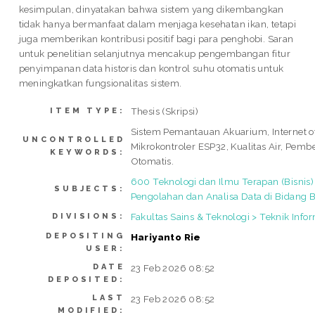
kesimpulan, dinyatakan bahwa sistem yang dikembangkan
tidak hanya bermanfaat dalam menjaga kesehatan ikan, tetapi
juga memberikan kontribusi positif bagi para penghobi. Saran
untuk penelitian selanjutnya mencakup pengembangan fitur
penyimpanan data historis dan kontrol suhu otomatis untuk
meningkatkan fungsionalitas sistem.
Thesis (Skripsi)
ITEM TYPE:
Sistem Pemantauan Akuarium, Internet of
UNCONTROLLED
Mikrokontroler ESP32, Kualitas Air, Pemb
KEYWORDS:
Otomatis.
600 Teknologi dan Ilmu Terapan (Bisnis
SUBJECTS:
Pengolahan dan Analisa Data di Bidang B
Fakultas Sains & Teknologi > Teknik Info
DIVISIONS:
DEPOSITING
Hariyanto Rie
USER:
DATE
23 Feb 2026 08:52
DEPOSITED:
LAST
23 Feb 2026 08:52
MODIFIED: