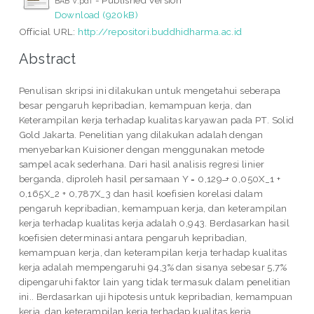
BAB V.pdf
Download (920kB)
Official URL:
http://repositori.buddhidharma.ac.id
Abstract
Penulisan skripsi ini dilakukan untuk mengetahui seberapa
besar pengaruh kepribadian, kemampuan kerja, dan
Keterampilan kerja terhadap kualitas karyawan pada PT. Solid
Gold Jakarta. Penelitian yang dilakukan adalah dengan
menyebarkan Kuisioner dengan menggunakan metode
sampel acak sederhana. Dari hasil analisis regresi linier
berganda, diproleh hasil persamaan Y = 0,129 ̶+ 0,050X_1 +
0,165X_2 + 0,787X_3 dan hasil koefisien korelasi dalam
pengaruh kepribadian, kemampuan kerja, dan keterampilan
kerja terhadap kualitas kerja adalah 0,943. Berdasarkan hasil
koefisien determinasi antara pengaruh kepribadian,
kemampuan kerja, dan keterampilan kerja terhadap kualitas
kerja adalah mempengaruhi 94,3% dan sisanya sebesar 5,7%
dipengaruhi faktor lain yang tidak termasuk dalam penelitian
ini.. Berdasarkan uji hipotesis untuk kepribadian, kemampuan
kerja, dan keterampilan kerja terhadap kualitas kerja