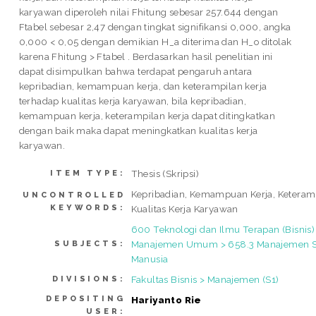
karyawan diperoleh nilai Fhitung sebesar 257.644 dengan
Ftabel sebesar 2,47 dengan tingkat signifikansi 0,000, angka
0,000 < 0,05 dengan demikian H_a diterima dan H_o ditolak
karena Fhitung > Ftabel . Berdasarkan hasil penelitian ini
dapat disimpulkan bahwa terdapat pengaruh antara
kepribadian, kemampuan kerja, dan keterampilan kerja
terhadap kualitas kerja karyawan, bila kepribadian,
kemampuan kerja, keterampilan kerja dapat ditingkatkan
dengan baik maka dapat meningkatkan kualitas kerja
karyawan.
Thesis (Skripsi)
ITEM TYPE:
Kepribadian, Kemampuan Kerja, Keteramp
UNCONTROLLED
KEYWORDS:
Kualitas Kerja Karyawan
600 Teknologi dan Ilmu Terapan (Bisnis)
Manajemen Umum > 658.3 Manajemen 
SUBJECTS:
Manusia
Fakultas Bisnis > Manajemen (S1)
DIVISIONS:
DEPOSITING
Hariyanto Rie
USER: