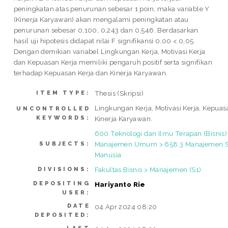
peningkatan atas penurunan sebesar 1 poin, maka variable Y
(Kinerja Karyawan) akan mengalami peningkatan atau
penurunan sebesar 0,100, 0,243 dan 0,546. Berdasarkan
hasil uji hipotesis didapat nilai F signifikansi 0,00 < 0,05.
Dengan demikian variabel Lingkungan Kerja, Motivasi Kerja
dan Kepuasan Kerja memiliki pengaruh positif serta signifikan
terhadap Kepuasan Kerja dan Kinerja Karyawan.
Thesis (Skripsi)
ITEM TYPE:
Lingkungan Kerja, Motivasi Kerja, Kepuas
UNCONTROLLED
KEYWORDS:
Kinerja Karyawan.
600 Teknologi dan Ilmu Terapan (Bisnis)
Manajemen Umum > 658.3 Manajemen 
SUBJECTS:
Manusia
Fakultas Bisnis > Manajemen (S1)
DIVISIONS:
DEPOSITING
Hariyanto Rie
USER:
DATE
04 Apr 2024 08:20
DEPOSITED: