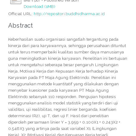
BAB V.pdf
Download (1MB)
Official URL:
http://repositori.buddhidharma.ac.id
Abstract
Keberhasilan suatu organisasi sangatlah tergantung pada
kinerja dari para karyawannya, sehingga perusahaan dituntut
untuk terus memperbaiki kualitas sumber daya manusianya
guna meningkatkan kinerja karyawan. Penelitian ini bertujuan
untuk mengetahui seberapa besar pengaruh Lingkungan
Kerja, Motivasi Kerja dan Kepuasan Kerja terhadap Kinerja
Karyawan pada PT Maja Agung Elektrindo. Penelitian ini
menggunakan metode kuantitatif yang dilakukan dengan
menyebar kuesioner pada karyawan PT Maja Agung
Elektrindo sebanyak 110 responden. Pengujian hipotesis
menggunakan analisis model statistik yang terdiri dari uji
validitas, uji realibilitas, regresi linier berganda, koefisien
determinasi (R2), uji T, dan uji F. Hasil dari penelitian
diperoleh persamaan linier Y = 3,959 + 0,100X1 + 0,243X2 +
0,546X3 yang artinya pada saat variabel X1 (Lingkungan
Kerja), X2 (Motivasi Kerja) dan Kepuasan Kerja terjadi