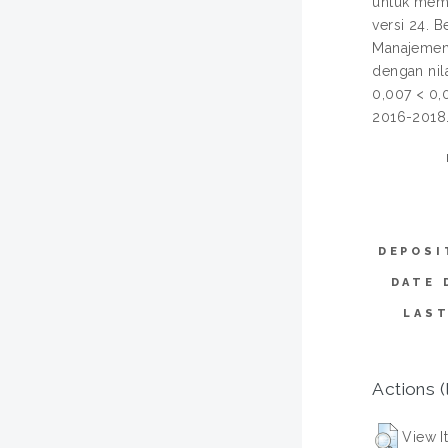
untuk mem
versi 24. 
Manajemen 
dengan nil
0,007 < 0,
2016-2018
DEPOSI
DATE 
LAST
Actions (
View I