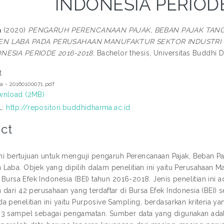
INDONESIA PERIODE
a
(2020)
PENGARUH PERENCANAAN PAJAK, BEBAN PAJAK TAN
N LABA PADA PERUSAHAAN MANUFAKTUR SEKTOR INDUSTRI 
NESIA PERIODE 2016-2018.
Bachelor thesis, Universitas Buddhi 
t
a - 20160100071.pdf
nload (2MB)
L:
http://repositori.buddhidharma.ac.id
ct
 ini bertujuan untuk menguji pengaruh Perencanaan Pajak, Beban 
Laba. Objek yang dipilih dalam penelitian ini yaitu Perusahaan M
i Bursa Efek Indonesia (BEI) tahun 2016-2018. Jenis penelitian ini 
 dari 42 perusahaan yang terdaftar di Bursa Efek Indonesia (BEI)
a penelitian ini yaitu Purposive Sampling, berdasarkan kriteria 
3 sampel sebagai pengamatan. Sumber data yang digunakan adala