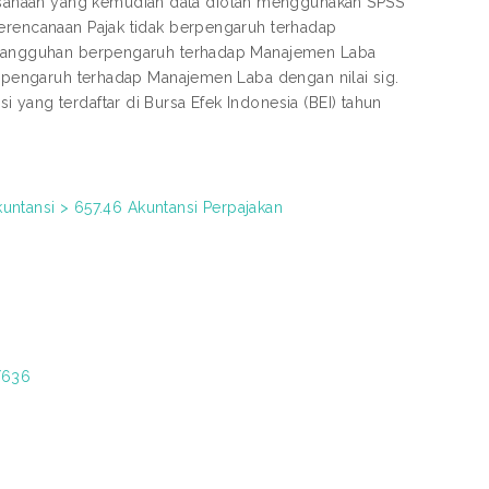
sahaan yang kemudian data diolah menggunakan SPSS
Perencanaan Pajak tidak berpengaruh terhadap
ak Tangguhan berpengaruh terhadap Manajemen Laba
berpengaruh terhadap Manajemen Laba dengan nilai sig.
 yang terdaftar di Bursa Efek Indonesia (BEI) tahun
kuntansi > 657.46 Akuntansi Perpajakan
t/636