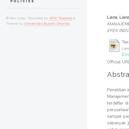
POLICIES
Liana, Lian
© Nov 2019 - Powered by
APW Themes
&
MANAJEME
Theme by
Universitas Buddhi Dharma
.
EFEK INDO
Tex
Lian
Dow
Official UR
Abstra
Penelitian
Manajemen 
terdaftar d
perusahaan
sampel pad
sebanyak 3