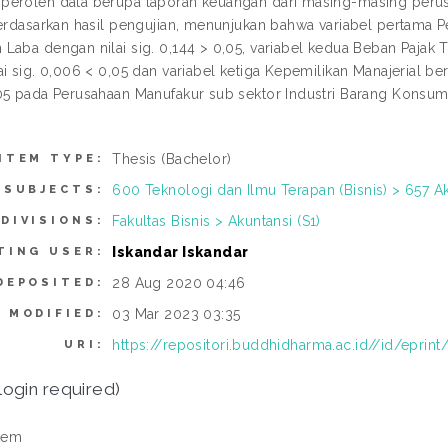
peroleh data berupa laporan keuangan dari masing-masing peru
Berdasarkan hasil pengujian, menunjukan bahwa variabel pertama 
Laba dengan nilai sig. 0,144 > 0,05, variabel kedua Beban Paj
ai sig. 0,006 < 0,05 dan variabel ketiga Kepemilikan Manajerial 
05 pada Perusahaan Manufakur sub sektor Industri Barang Konsumsi
.
Thesis (Bachelor)
ITEM TYPE:
600 Teknologi dan Ilmu Terapan (Bisnis) > 657 A
SUBJECTS:
Fakultas Bisnis > Akuntansi (S1)
DIVISIONS:
Iskandar Iskandar
TING USER:
28 Aug 2020 04:46
DEPOSITED:
03 Mar 2023 03:35
 MODIFIED:
https://repositori.buddhidharma.ac.id//id/eprin
URI:
login required)
tem