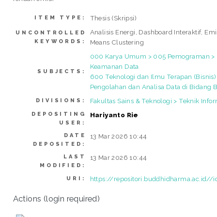
Thesis (Skripsi)
ITEM TYPE:
Analisis Energi, Dashboard Interaktif, Emi
UNCONTROLLED
KEYWORDS:
Means Clustering
000 Karya Umum > 005 Pemograman > 
Keamanan Data
SUBJECTS:
600 Teknologi dan Ilmu Terapan (Bisnis
Pengolahan dan Analisa Data di Bidang B
Fakultas Sains & Teknologi > Teknik Info
DIVISIONS:
DEPOSITING
Hariyanto Rie
USER:
DATE
13 Mar 2026 10:44
DEPOSITED:
LAST
13 Mar 2026 10:44
MODIFIED:
https://repositori.buddhidharma.ac.id//
URI:
Actions (login required)