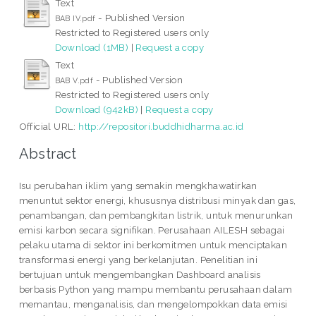
Text
- Published Version
BAB IV.pdf
Restricted to Registered users only
Download (1MB)
|
Request a copy
Text
- Published Version
BAB V.pdf
Restricted to Registered users only
Download (942kB)
|
Request a copy
Official URL:
http://repositori.buddhidharma.ac.id
Abstract
Isu perubahan iklim yang semakin mengkhawatirkan
menuntut sektor energi, khususnya distribusi minyak dan gas,
penambangan, dan pembangkitan listrik, untuk menurunkan
emisi karbon secara signifikan. Perusahaan AILESH sebagai
pelaku utama di sektor ini berkomitmen untuk menciptakan
transformasi energi yang berkelanjutan. Penelitian ini
bertujuan untuk mengembangkan Dashboard analisis
berbasis Python yang mampu membantu perusahaan dalam
memantau, menganalisis, dan mengelompokkan data emisi