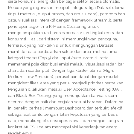
serta konsumsi energi dari berbagai sektor secara otomatis.
Metode yang digunakan meliputi integrasi tiga Dataset utama
(input material, output proses, dan emisi udara), pembersihan
data, visualisasi interaktif dengan framework Streamlit, serta
penerapan algoritma K-Means Clustering untuk
mengelompokkan unit proses berdasarkan tingkat emisi dan
konsumsi. Hasil dari sistem ini memungkinkan pengguna,
termasuk yang non-teknis, untuk mengunggah Dataset,
memfilter data berdasarkan sektor dan area, melihat lima
kategori teratas (Top 5) dari input/output/emisi, serta
memahami pola distribusi emisi melalui visualisasi radar, bar
chart, dan scatter plot. Dengan tiga klaster utama (High,
Medium, Low Emission), perusahaan dapat dengan mudah
mengidentifikasi area yang perlu menjadi prioritas perbaikan.
Pengujian dilakukan melalui User Acceptance Testing (UAT)
dan Black-Box Testing, yang menunjukkan bahwa sistem
diterima dengan baik dan berjalan sesuai harapan. Dalam hal
ini peneliti berhasil membuat Dashboard dan terbukti efektif
sebagai alat bantu pengambilan keputusan yang berbasis
data, mendukung efisiensi operasional, dan menjadi langkah
konkret AILESH dalam mencapai visi keberlanjutan energi
rendah emisi.