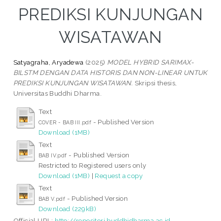
PREDIKSI KUNJUNGAN
WISATAWAN
Satyagraha, Aryadewa
(2025)
MODEL HYBRID SARIMAX-
BILSTM DENGAN DATA HISTORIS DAN NON-LINEAR UNTUK
PREDIKSI KUNJUNGAN WISATAWAN.
Skripsi thesis,
Universitas Buddhi Dharma.
Text
- Published Version
COVER - BAB III.pdf
Download (1MB)
Text
- Published Version
BAB IV.pdf
Restricted to Registered users only
Download (1MB)
|
Request a copy
Text
- Published Version
BAB V.pdf
Download (229kB)
Official URL:
http://repositori.buddhidharma.ac.id