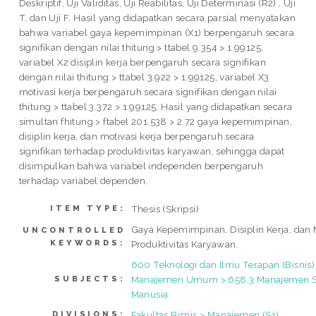
Deskriptif, Uji Validitas, Uji Reabilitas, Uji Determinasi (R2) , Uji
T, dan Uji F. Hasil yang didapatkan secara parsial menyatakan
bahwa variabel gaya kepemimpinan (X1) berpengaruh secara
signifikan dengan nilai thitung > ttabel 9.354 > 1.99125,
variabel X2 disiplin kerja berpengaruh secara signifikan
dengan nilai thitung > ttabel 3.922 > 1.99125, variabel X3
motivasi kerja berpengaruh secara signifikan dengan nilai
thitung > ttabel 3.372 > 1.99125. Hasil yang didapatkan secara
simultan fhitung > ftabel 201.538 > 2.72 gaya kepemimpinan,
disiplin kerja, dan motivasi kerja berpengaruh secara
signifikan terhadap produktivitas karyawan, sehingga dapat
disimpulkan bahwa variabel independen berpengaruh
terhadap variabel dependen.
Thesis (Skripsi)
ITEM TYPE:
Gaya Kepemimpinan, Disiplin Kerja, dan M
UNCONTROLLED
KEYWORDS:
Produktivitas Karyawan.
600 Teknologi dan Ilmu Terapan (Bisnis)
Manajemen Umum > 658.3 Manajemen 
SUBJECTS:
Manusia
Fakultas Bisnis > Manajemen (S1)
DIVISIONS: