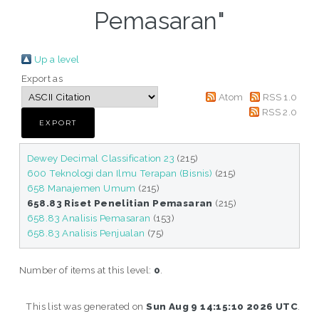
Pemasaran"
Up a level
Export as
Atom
RSS 1.0
RSS 2.0
Dewey Decimal Classification 23
(215)
600 Teknologi dan Ilmu Terapan (Bisnis)
(215)
658 Manajemen Umum
(215)
658.83 Riset Penelitian Pemasaran
(215)
658.83 Analisis Pemasaran
(153)
658.83 Analisis Penjualan
(75)
Number of items at this level:
0
.
This list was generated on
Sun Aug 9 14:15:10 2026 UTC
.