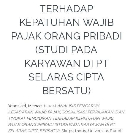
TERHADAP
KEPATUHAN WAJIB
PAJAK ORANG PRIBADI
(STUDI PADA
KARYAWAN DI PT
SELARAS CIPTA
BERSATU)
Yehezkiel, Michael
(2024)
ANALISIS PENGARUH
KESADARAN WAJIB PAJAK, SOSIALISASI PERPAJAKAN, DAN
TINGKAT PENDIDIKAN TERHADAP KEPATUHAN WAJIB
PAJAK ORANG PRIBADI (STUDI PADA KARYAWAN DI PT
SELARAS CIPTA BERSATU).
Skripsi thesis, Universitas Buddhi