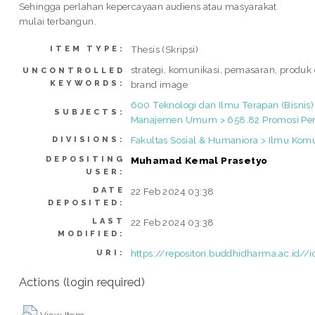
Sehingga perlahan kepercayaan audiens atau masyarakat
mulai terbangun.
Thesis (Skripsi)
ITEM TYPE:
strategi, komunikasi, pemasaran, produk
UNCONTROLLED
KEYWORDS:
brand image
600 Teknologi dan Ilmu Terapan (Bisnis)
SUBJECTS:
Manajemen Umum > 658.82 Promosi Pe
Fakultas Sosial & Humaniora > Ilmu Kom
DIVISIONS:
DEPOSITING
Muhamad Kemal Prasetyo
USER:
DATE
22 Feb 2024 03:38
DEPOSITED:
LAST
22 Feb 2024 03:38
MODIFIED:
https://repositori.buddhidharma.ac.id//
URI:
Actions (login required)
View Item