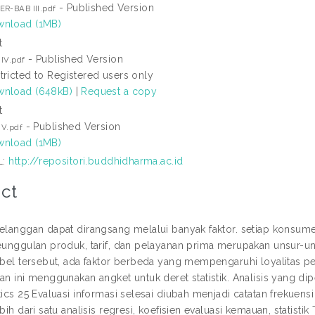
- Published Version
R-BAB III.pdf
nload (1MB)
t
- Published Version
IV.pdf
tricted to Registered users only
nload (648kB)
|
Request a copy
t
- Published Version
 V.pdf
nload (1MB)
L:
http://repositori.buddhidharma.ac.id
ct
pelanggan dapat dirangsang melalui banyak faktor. setiap konsume
Keunggulan produk, tarif, dan pelayanan prima merupakan unsur-un
iabel tersebut, ada faktor berbeda yang mempengaruhi loyalitas
an ini menggunakan angket untuk deret statistik. Analisis yang di
tics 25 Evaluasi informasi selesai diubah menjadi catatan frekuensi lih
ebih dari satu analisis regresi, koefisien evaluasi kemauan, statisti