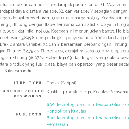
tuskan besar dan besar berdampak pada klien di PT. Majakmamur
terdapat daya diantara variabel X1 dan variabel Y sebagian denga
ngan derajat penyebaran 0,000< dari harga nol,05. Keadaan ini me
nguji thitung dengan ttabel terutama dari statistik, biaya thitung
 0,000< dari nilai nol.0,5. Keadaan ini menunjukkan bahwa Ho bia
ya sebesar 1,98498 dengan tingkat penyebaran 0,000< dari harga 0,
 Efek diantara variabel X1 dan Y bersamaan perbandingan Fhitung 2
an Fhitung 62,793 > Ftabel 3,09, derajat raksasa 0,000< 0,05 ser
kan Fhitung 38,072> Ftabel tiga,09 dan tingkat yang cukup besa
ntara produk yang luar biasa, biaya dan operator yang besar seca
r Suksesmandiri.
Thesis (Skripsi)
ITEM TYPE:
UNCONTROLLED
Kualitas produk, Harga, Kualitas Pelayana
KEYWORDS:
600 Teknologi dan Ilmu Terapan (Bisni
Kontrol dan Kualitas
SUBJECTS:
600 Teknologi dan Ilmu Terapan (Bisnis)
Pemasaran