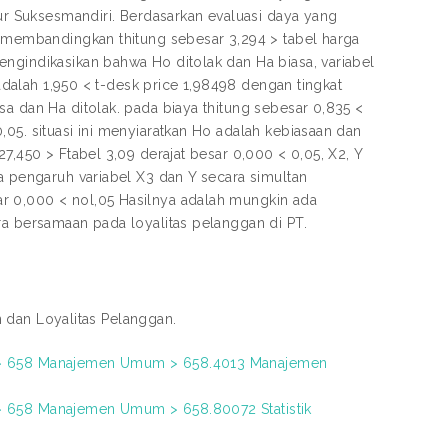
 Suksesmandiri. Berdasarkan evaluasi daya yang
n membandingkan thitung sebesar 3,294 > tabel harga
ngindikasikan bahwa Ho ditolak dan Ha biasa, variabel
 adalah 1,950 < t-desk price 1,98498 dengan tingkat
sa dan Ha ditolak. pada biaya thitung sebesar 0,835 <
05. situasi ini menyiaratkan Ho adalah kebiasaan dan
7,450 > Ftabel 3,09 derajat besar 0,000 < 0,05, X2, Y
ta pengaruh variabel X3 dan Y secara simultan
r 0,000 < nol,05 Hasilnya adalah mungkin ada
ra bersamaan pada loyalitas pelanggan di PT.
n dan Loyalitas Pelanggan.
s) > 658 Manajemen Umum > 658.4013 Manajemen
 > 658 Manajemen Umum > 658.80072 Statistik