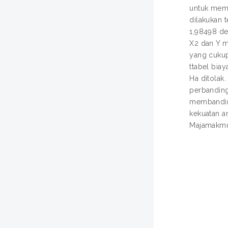
untuk memu
dilakukan 
1,98498 de
X2 dan Y me
yang cukup
ttabel bia
Ha ditolak.
perbanding
membanding
kekuatan a
Majamakmu