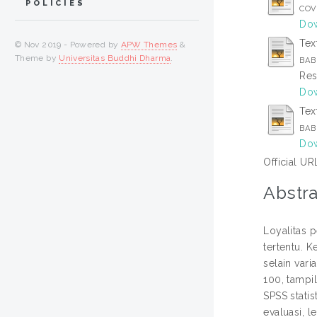
POLICIES
COVE
Dow
Tex
© Nov 2019 - Powered by
APW Themes
&
Theme by
Universitas Buddhi Dharma
.
BAB 
Res
Dow
Tex
BAB
Dow
Official UR
Abstra
Loyalitas 
tertentu. 
selain var
100, tampil
SPSS statis
evaluasi, l