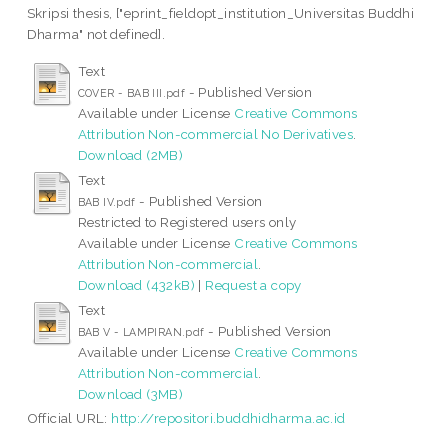
Skripsi thesis, ["eprint_fieldopt_institution_Universitas Buddhi
Dharma" not defined].
Text
- Published Version
COVER - BAB III.pdf
Available under License
Creative Commons
Attribution Non-commercial No Derivatives
.
Download (2MB)
Text
- Published Version
BAB IV.pdf
Restricted to Registered users only
Available under License
Creative Commons
Attribution Non-commercial
.
Download (432kB)
|
Request a copy
Text
- Published Version
BAB V - LAMPIRAN.pdf
Available under License
Creative Commons
Attribution Non-commercial
.
Download (3MB)
Official URL:
http://repositori.buddhidharma.ac.id