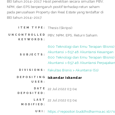
BEI tahun 2014–2017. Hasil penelitian secara simultan PBV,
NPM, dan EPS berpengaruh positif terhadap retun saham
pada perusahaan Property dan Real Estate yang terdaftar di
BEI tahun 2014–2017.
Thesis (Skripsi)
ITEM TYPE:
UNCONTROLLED
PBV, NPM, EPS, Return Saham.
KEYWORDS:
600 Teknologi dan Ilmu Terapan (Bisnis)
Akuntansi > 657.48 Akuntansi Keuangan
SUBJECTS:
600 Teknologi dan Ilmu Terapan (Bisnis)
Akuntansi > 657.46 Akuntansi Perpajaka
Fakultas Bisnis > Akuntansi (S1)
DIVISIONS:
DEPOSITING
Iskandar Iskandar
USER:
DATE
22 Jul 2022 03:04
DEPOSITED:
LAST
22 Jul 2022 03:04
MODIFIED:
https://repositori.buddhidharma.ac.id//
URI: