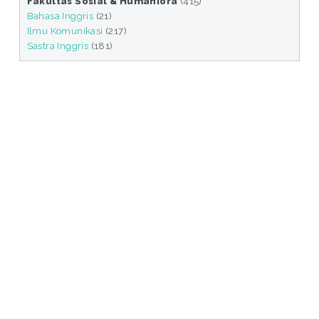
Fakultas Sosial & Humaniora
(415)
Bahasa Inggris
(21)
Ilmu Komunikasi
(217)
Sastra Inggris
(181)