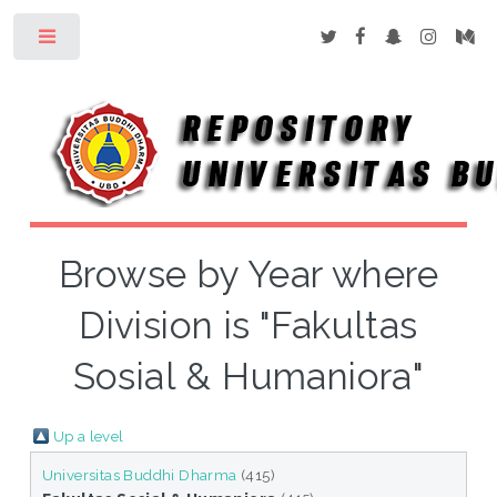
Toggle
Browse by Year where
Division is "Fakultas
Sosial & Humaniora"
Up a level
Universitas Buddhi Dharma
(415)